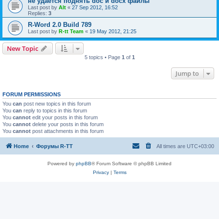
не удается поднять doc и docx файлы
Last post by
Alt
«
27 Sep 2012, 16:52
Replies:
3
R-Word 2.0 Build 789
Last post by
R-tt Team
«
19 May 2012, 21:25
New Topic
5 topics • Page
1
of
1
Jump to
FORUM PERMISSIONS
You
can
post new topics in this forum
You
can
reply to topics in this forum
You
cannot
edit your posts in this forum
You
cannot
delete your posts in this forum
You
cannot
post attachments in this forum
Home
Форумы R-TT
All times are
UTC+03:00
Powered by
phpBB
® Forum Software © phpBB Limited
Privacy
|
Terms