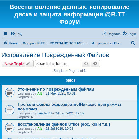
Восстановление данных, копирование
диска и защита информации @R-TT
Форум
FAQ
Register
Login
S
Home
Форумы R-TT
ВОССТАНОВЛЕНИЕ ДАННЫХ И УДАЛЕННЫХ ФАЙЛОВ
Исправление Поврежденных Файлов
e
Исправление Поврежденных Файлов
a
Search
Advanced search
New Topic
r
5 topics • Page
1
of
1
c
Topics
h
Уточнение по поврежденным файлам
Last post by
Alt
«
21 May 2025, 00:31
Replies:
1
Пропали файлы безвозвратно!Никакие программы
помогают...
Last post by
zander23
«
24 Jan 2021, 12:55
Replies:
4
восстановление файлов Office (doc, xls и т.д.)
Last post by
Alt
«
22 Jul 2016, 16:59
Replies:
1