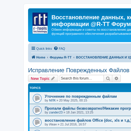
Восстановление данных, к
информации @R-TT Форум
Обмен информации и советы по восстановлению дан
функций програмного обеспечения разрабатываемог
Quick links
FAQ
Home
Форумы R-TT
ВОССТАНОВЛЕНИЕ ДАННЫХ И 
Исправление Поврежденных Файлов
Search
Advanc
New Topic
TOPICS
Уточнение по поврежденным файлам
by
МЛК
»
20 May 2025, 00:15
Пропали файлы безвозвратно!Никакие прогр
by
zander23
»
18 Jan 2021, 13:25
восстановление файлов Office (doc, xls и т.д.
by
Иван
»
21 Jul 2016, 16:57