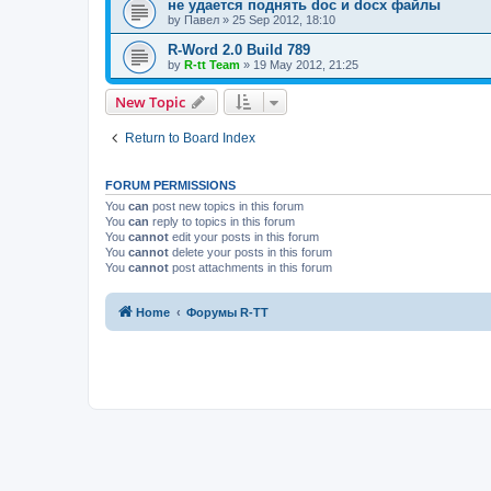
не удается поднять doc и docx файлы
by
Павел
»
25 Sep 2012, 18:10
R-Word 2.0 Build 789
by
R-tt Team
»
19 May 2012, 21:25
New Topic
Return to Board Index
FORUM PERMISSIONS
You
can
post new topics in this forum
You
can
reply to topics in this forum
You
cannot
edit your posts in this forum
You
cannot
delete your posts in this forum
You
cannot
post attachments in this forum
Home
Форумы R-TT