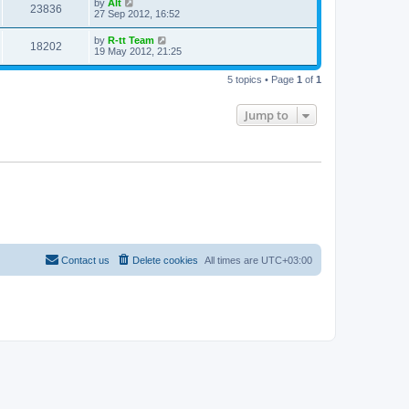
L
by
Alt
w
t
V
23836
p
a
27 Sep 2012, 16:52
e
o
s
s
s
i
t
L
by
R-tt Team
w
t
V
18202
p
a
19 May 2012, 21:25
e
o
s
s
s
i
t
w
t
5 topics • Page
1
of
1
p
e
o
s
s
Jump to
w
t
s
Contact us
Delete cookies
All times are
UTC+03:00