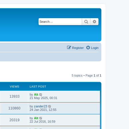
Search
Advanced search
Register
Login
5 topics • Page
1
of
1
VIEWS
LAST POST
L
by
Alt
V
13933
a
21 May 2025, 00:31
s
i
t
L
by
zander23
V
110860
p
a
24 Jan 2021, 12:55
e
o
s
s
i
t
L
by
Alt
w
t
V
20319
p
a
22 Jul 2016, 16:59
e
o
s
s
s
i
t