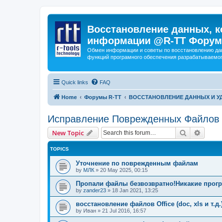
Восстановление данных, к
информации @R-TT Форум
Обмен информации и советы по восстановлению дан
функций програмного обеспечения разрабатываемог
Quick links
FAQ
Home
Форумы R-TT
ВОССТАНОВЛЕНИЕ ДАННЫХ И 
Исправление Поврежденных Файлов
Search
Advanc
New Topic
TOPICS
Уточнение по поврежденным файлам
by
МЛК
»
20 May 2025, 00:15
Пропали файлы безвозвратно!Никакие прогр
by
zander23
»
18 Jan 2021, 13:25
восстановление файлов Office (doc, xls и т.д.
by
Иван
»
21 Jul 2016, 16:57