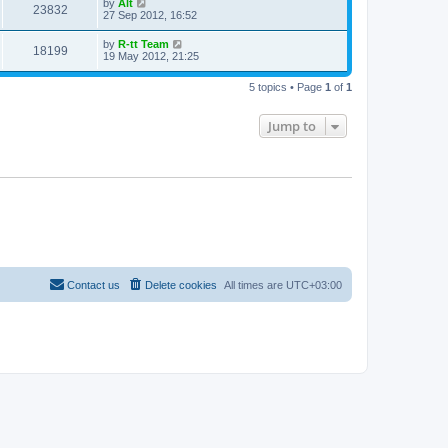
L
by
Alt
w
t
V
23832
p
a
27 Sep 2012, 16:52
e
o
s
s
s
i
t
L
by
R-tt Team
w
t
V
18199
p
a
19 May 2012, 21:25
e
o
s
s
s
i
t
w
t
5 topics • Page
1
of
1
p
e
o
s
s
Jump to
w
t
s
Contact us
Delete cookies
All times are
UTC+03:00