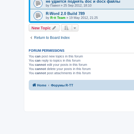
не удается поднять doc и docx файлы
by
Павел
»
25 Sep 2012, 18:10
R-Word 2.0 Build 789
by
R-tt Team
»
19 May 2012, 21:25
New Topic
Return to Board Index
FORUM PERMISSIONS
You
can
post new topics in this forum
You
can
reply to topics in this forum
You
cannot
edit your posts in this forum
You
cannot
delete your posts in this forum
You
cannot
post attachments in this forum
Home
Форумы R-TT