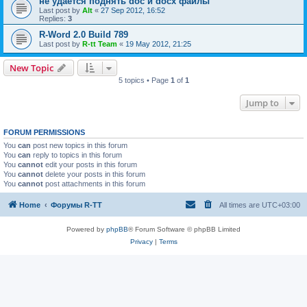
не удается поднять doc и docx файлы
Last post by
Alt
«
27 Sep 2012, 16:52
Replies:
3
R-Word 2.0 Build 789
Last post by
R-tt Team
«
19 May 2012, 21:25
New Topic
5 topics • Page
1
of
1
Jump to
FORUM PERMISSIONS
You
can
post new topics in this forum
You
can
reply to topics in this forum
You
cannot
edit your posts in this forum
You
cannot
delete your posts in this forum
You
cannot
post attachments in this forum
Home
Форумы R-TT
All times are
UTC+03:00
Powered by
phpBB
® Forum Software © phpBB Limited
Privacy
|
Terms