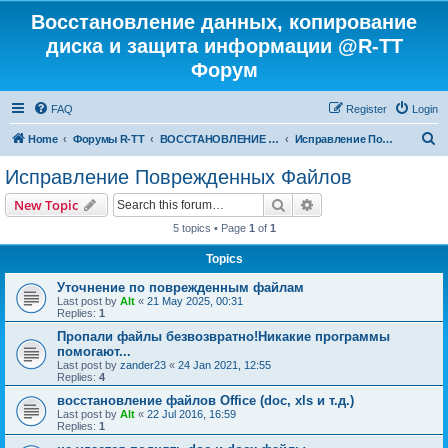
Восстановление данных, копирование
диска и защита информации @R-TT
Форум
FAQ
Register
Login
S
Home
Форумы R-TT
ВОССТАНОВЛЕНИЕ ДАННЫХ И УДАЛЕННЫХ ФАЙЛОВ
Исправление Поврежденных Файлов
e
Исправление Поврежденных Файлов
a
Search
Advanced search
New Topic
r
5 topics • Page
1
of
1
c
Topics
h
Уточнение по поврежденным файлам
Last post by
Alt
«
21 May 2025, 00:31
Replies:
1
Пропали файлы безвозвратно!Никакие программы
помогают...
Last post by
zander23
«
24 Jan 2021, 12:55
Replies:
4
восстановление файлов Office (doc, xls и т.д.)
Last post by
Alt
«
22 Jul 2016, 16:59
Replies:
1