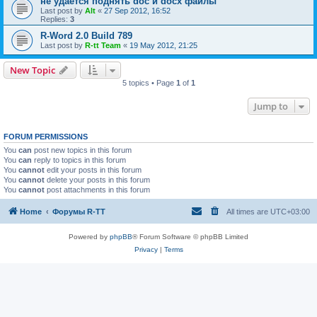
не удается поднять doc и docx файлы
Last post by
Alt
«
27 Sep 2012, 16:52
Replies:
3
R-Word 2.0 Build 789
Last post by
R-tt Team
«
19 May 2012, 21:25
New Topic
5 topics • Page
1
of
1
Jump to
FORUM PERMISSIONS
You
can
post new topics in this forum
You
can
reply to topics in this forum
You
cannot
edit your posts in this forum
You
cannot
delete your posts in this forum
You
cannot
post attachments in this forum
Home
Форумы R-TT
All times are
UTC+03:00
Powered by
phpBB
® Forum Software © phpBB Limited
Privacy
|
Terms