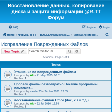
Восстановление данных, копирование
диска и защита информации @R-TT
Форум
FAQ
Register
Login
S
Home
Форумы R-TT
ВОССТАНОВЛЕНИЕ ДАННЫХ И УДАЛЕННЫХ ФАЙЛОВ
Исправление Поврежденных Файлов
e
Исправление Поврежденных Файлов
a
Search
Advanced search
New Topic
r
5 topics • Page
1
of
1
c
Topics
h
Уточнение по поврежденным файлам
Last post by
Alt
«
21 May 2025, 00:31
Replies:
1
Пропали файлы безвозвратно!Никакие программы
помогают...
Last post by
zander23
«
24 Jan 2021, 12:55
Replies:
4
восстановление файлов Office (doc, xls и т.д.)
Last post by
Alt
«
22 Jul 2016, 16:59
Replies:
1