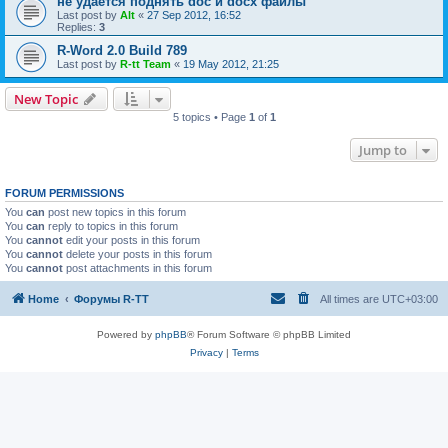
не удается поднять doc и docx файлы
Last post by
Alt
«
27 Sep 2012, 16:52
Replies:
3
R-Word 2.0 Build 789
Last post by
R-tt Team
«
19 May 2012, 21:25
New Topic
5 topics • Page
1
of
1
Jump to
FORUM PERMISSIONS
You
can
post new topics in this forum
You
can
reply to topics in this forum
You
cannot
edit your posts in this forum
You
cannot
delete your posts in this forum
You
cannot
post attachments in this forum
Home
Форумы R-TT
All times are
UTC+03:00
Powered by
phpBB
® Forum Software © phpBB Limited
Privacy
|
Terms