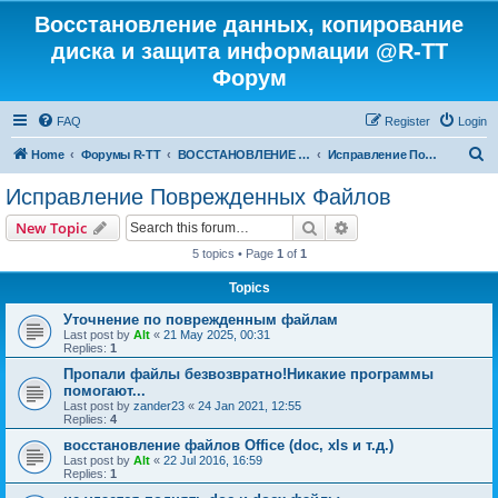
Восстановление данных, копирование
диска и защита информации @R-TT
Форум
FAQ
Register
Login
S
Home
Форумы R-TT
ВОССТАНОВЛЕНИЕ ДАННЫХ И УДАЛЕННЫХ ФАЙЛОВ
Исправление Поврежденных Файлов
e
Исправление Поврежденных Файлов
a
Search
Advanced search
New Topic
r
5 topics • Page
1
of
1
c
Topics
h
Уточнение по поврежденным файлам
Last post by
Alt
«
21 May 2025, 00:31
Replies:
1
Пропали файлы безвозвратно!Никакие программы
помогают...
Last post by
zander23
«
24 Jan 2021, 12:55
Replies:
4
восстановление файлов Office (doc, xls и т.д.)
Last post by
Alt
«
22 Jul 2016, 16:59
Replies:
1