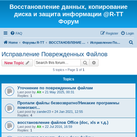
Восстановление данных, копирование
диска и защита информации @R-TT
Форум
FAQ
Register
Login
S
Home
Форумы R-TT
ВОССТАНОВЛЕНИЕ ДАННЫХ И УДАЛЕННЫХ ФАЙЛОВ
Исправление Поврежденных Файлов
e
Исправление Поврежденных Файлов
a
Search
Advanced search
New Topic
r
5 topics • Page
1
of
1
c
Topics
h
Уточнение по поврежденным файлам
Last post by
Alt
«
21 May 2025, 00:31
Replies:
1
Пропали файлы безвозвратно!Никакие программы
помогают...
Last post by
zander23
«
24 Jan 2021, 12:55
Replies:
4
восстановление файлов Office (doc, xls и т.д.)
Last post by
Alt
«
22 Jul 2016, 16:59
Replies:
1