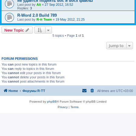
не удается поднять doc и docx файлы
Last post by
Alt
«
27 Sep 2012, 16:52
Replies:
3
R-Word 2.0 Build 789
Last post by
R-tt Team
«
19 May 2012, 21:25
New Topic
5 topics • Page
1
of
1
Jump to
FORUM PERMISSIONS
You
can
post new topics in this forum
You
can
reply to topics in this forum
You
cannot
edit your posts in this forum
You
cannot
delete your posts in this forum
You
cannot
post attachments in this forum
Home
Форумы R-TT
All times are
UTC+03:00
Powered by
phpBB
® Forum Software © phpBB Limited
Privacy
|
Terms