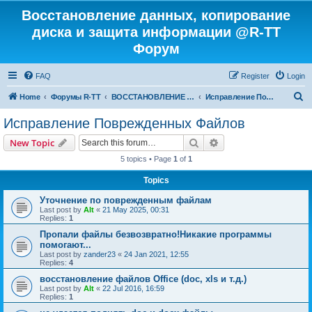
Восстановление данных, копирование
диска и защита информации @R-TT
Форум
FAQ
Register
Login
S
Home
Форумы R-TT
ВОССТАНОВЛЕНИЕ ДАННЫХ И УДАЛЕННЫХ ФАЙЛОВ
Исправление Поврежденных Файлов
e
Исправление Поврежденных Файлов
a
Search
Advanced search
New Topic
r
5 topics • Page
1
of
1
c
Topics
h
Уточнение по поврежденным файлам
Last post by
Alt
«
21 May 2025, 00:31
Replies:
1
Пропали файлы безвозвратно!Никакие программы
помогают...
Last post by
zander23
«
24 Jan 2021, 12:55
Replies:
4
восстановление файлов Office (doc, xls и т.д.)
Last post by
Alt
«
22 Jul 2016, 16:59
Replies:
1