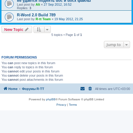
не удается поднять doc и docx файлы
Last post by
Alt
«
27 Sep 2012, 16:52
Replies:
3
R-Word 2.0 Build 789
Last post by
R-tt Team
«
19 May 2012, 21:25
New Topic
5 topics • Page
1
of
1
Jump to
FORUM PERMISSIONS
You
can
post new topics in this forum
You
can
reply to topics in this forum
You
cannot
edit your posts in this forum
You
cannot
delete your posts in this forum
You
cannot
post attachments in this forum
Home
Форумы R-TT
All times are
UTC+03:00
Powered by
phpBB
® Forum Software © phpBB Limited
Privacy
|
Terms