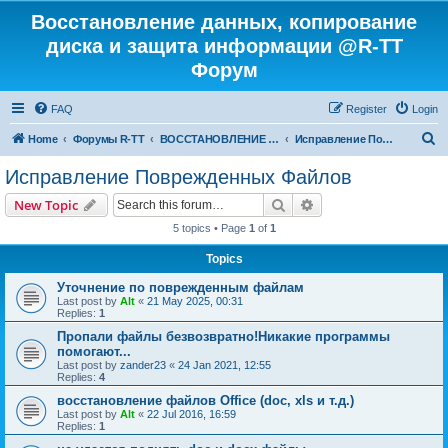
Восстановление данных, копирование
диска и защита информации @R-TT
Форум
FAQ
Register
Login
S
Home
Форумы R-TT
ВОССТАНОВЛЕНИЕ ДАННЫХ И УДАЛЕННЫХ ФАЙЛОВ
Исправление Поврежденных Файлов
e
Исправление Поврежденных Файлов
a
Search
Advanced search
New Topic
r
5 topics • Page
1
of
1
c
Topics
h
Уточнение по поврежденным файлам
Last post by
Alt
«
21 May 2025, 00:31
Replies:
1
Пропали файлы безвозвратно!Никакие программы
помогают...
Last post by
zander23
«
24 Jan 2021, 12:55
Replies:
4
восстановление файлов Office (doc, xls и т.д.)
Last post by
Alt
«
22 Jul 2016, 16:59
Replies:
1