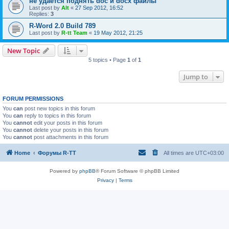
не удается поднять doc и docx файлы
Last post by
Alt
«
27 Sep 2012, 16:52
Replies:
3
R-Word 2.0 Build 789
Last post by
R-tt Team
«
19 May 2012, 21:25
New Topic
5 topics • Page
1
of
1
Jump to
FORUM PERMISSIONS
You
can
post new topics in this forum
You
can
reply to topics in this forum
You
cannot
edit your posts in this forum
You
cannot
delete your posts in this forum
You
cannot
post attachments in this forum
Home
Форумы R-TT
All times are
UTC+03:00
Powered by
phpBB
® Forum Software © phpBB Limited
Privacy
|
Terms