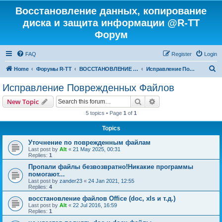
Восстановление данных, копирование
диска и защита информации @R-TT
Форум
FAQ
Register
Login
S
Home
Форумы R-TT
ВОССТАНОВЛЕНИЕ ДАННЫХ И УДАЛЕННЫХ ФАЙЛОВ
Исправление Поврежденных Файлов
e
Исправление Поврежденных Файлов
a
Search
Advanced search
New Topic
r
5 topics • Page
1
of
1
c
Topics
h
Уточнение по поврежденным файлам
Last post by
Alt
«
21 May 2025, 00:31
Replies:
1
Пропали файлы безвозвратно!Никакие программы
помогают...
Last post by
zander23
«
24 Jan 2021, 12:55
Replies:
4
восстановление файлов Office (doc, xls и т.д.)
Last post by
Alt
«
22 Jul 2016, 16:59
Replies:
1