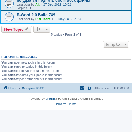
не удается поднять doc и docx файлы
Last post by
Alt
«
27 Sep 2012, 16:52
Replies:
3
R-Word 2.0 Build 789
Last post by
R-tt Team
«
19 May 2012, 21:25
New Topic
5 topics • Page
1
of
1
Jump to
FORUM PERMISSIONS
You
can
post new topics in this forum
You
can
reply to topics in this forum
You
cannot
edit your posts in this forum
You
cannot
delete your posts in this forum
You
cannot
post attachments in this forum
Home
Форумы R-TT
All times are
UTC+03:00
Powered by
phpBB
® Forum Software © phpBB Limited
Privacy
|
Terms