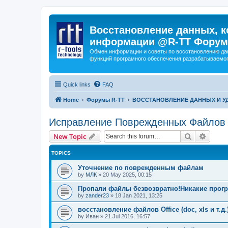
Восстановление данных, к
информации @R-TT Форум
Обмен информации и советы по восстановлению дан
функций програмного обеспечения разрабатываемог
Quick links
FAQ
Home
Форумы R-TT
ВОССТАНОВЛЕНИЕ ДАННЫХ И 
Исправление Поврежденных Файлов
Search
Advanc
New Topic
TOPICS
Уточнение по поврежденным файлам
by
МЛК
»
20 May 2025, 00:15
Пропали файлы безвозвратно!Никакие прогр
by
zander23
»
18 Jan 2021, 13:25
восстановление файлов Office (doc, xls и т.д.
by
Иван
»
21 Jul 2016, 16:57