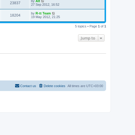
L
by
Alt
w
t
V
23837
p
a
27 Sep 2012, 16:52
e
o
s
s
s
i
t
L
by
R-tt Team
w
t
V
18204
p
a
19 May 2012, 21:25
e
o
s
s
s
i
t
w
t
5 topics • Page
1
of
1
p
e
o
s
s
Jump to
w
t
s
Contact us
Delete cookies
All times are
UTC+03:00