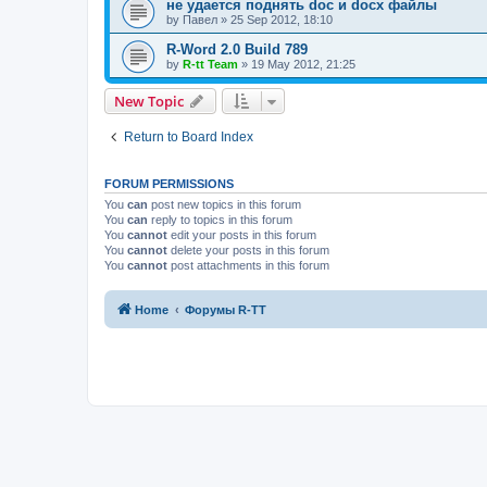
не удается поднять doc и docx файлы
by
Павел
»
25 Sep 2012, 18:10
R-Word 2.0 Build 789
by
R-tt Team
»
19 May 2012, 21:25
New Topic
Return to Board Index
FORUM PERMISSIONS
You
can
post new topics in this forum
You
can
reply to topics in this forum
You
cannot
edit your posts in this forum
You
cannot
delete your posts in this forum
You
cannot
post attachments in this forum
Home
Форумы R-TT