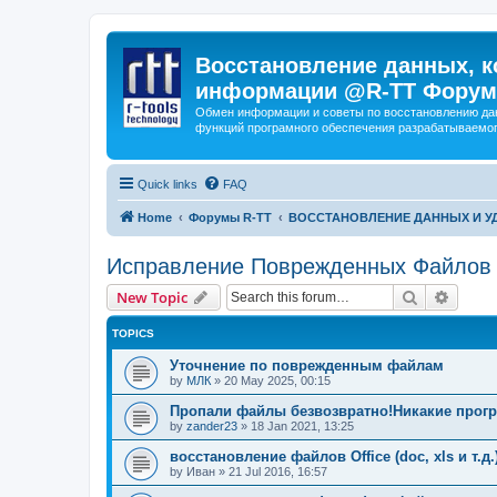
Восстановление данных, к
информации @R-TT Форум
Обмен информации и советы по восстановлению дан
функций програмного обеспечения разрабатываемог
Quick links
FAQ
Home
Форумы R-TT
ВОССТАНОВЛЕНИЕ ДАННЫХ И 
Исправление Поврежденных Файлов
Search
Advanc
New Topic
TOPICS
Уточнение по поврежденным файлам
by
МЛК
»
20 May 2025, 00:15
Пропали файлы безвозвратно!Никакие прогр
by
zander23
»
18 Jan 2021, 13:25
восстановление файлов Office (doc, xls и т.д.
by
Иван
»
21 Jul 2016, 16:57