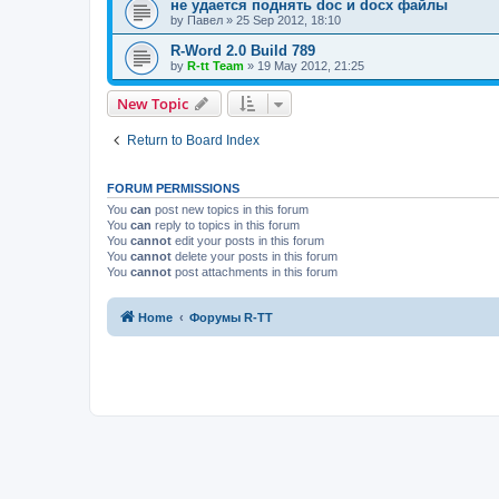
не удается поднять doc и docx файлы
by
Павел
»
25 Sep 2012, 18:10
R-Word 2.0 Build 789
by
R-tt Team
»
19 May 2012, 21:25
New Topic
Return to Board Index
FORUM PERMISSIONS
You
can
post new topics in this forum
You
can
reply to topics in this forum
You
cannot
edit your posts in this forum
You
cannot
delete your posts in this forum
You
cannot
post attachments in this forum
Home
Форумы R-TT