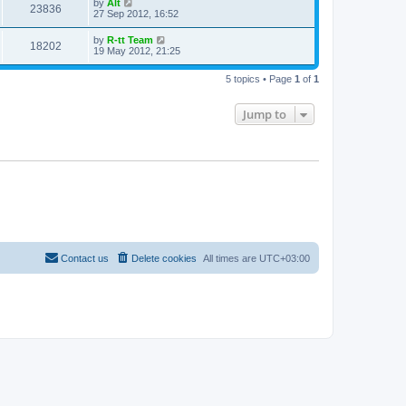
L
by
Alt
w
t
V
23836
p
a
27 Sep 2012, 16:52
e
o
s
s
s
i
t
L
by
R-tt Team
w
t
V
18202
p
a
19 May 2012, 21:25
e
o
s
s
s
i
t
w
t
5 topics • Page
1
of
1
p
e
o
s
s
Jump to
w
t
s
Contact us
Delete cookies
All times are
UTC+03:00