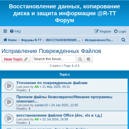
Восстановление данных, копирование
диска и защита информации @R-TT
Форум
FAQ
Register
Login
S
Home
Форумы R-TT
ВОССТАНОВЛЕНИЕ ДАННЫХ И УДАЛЕННЫХ ФАЙЛОВ
Исправление Поврежденных Файлов
e
Исправление Поврежденных Файлов
a
Search
Advanced search
New Topic
r
5 topics • Page
1
of
1
c
Topics
h
Уточнение по поврежденным файлам
Last post by
Alt
«
21 May 2025, 00:31
Replies:
1
Пропали файлы безвозвратно!Никакие программы
помогают...
Last post by
zander23
«
24 Jan 2021, 12:55
Replies:
4
восстановление файлов Office (doc, xls и т.д.)
Last post by
Alt
«
22 Jul 2016, 16:59
Replies:
1