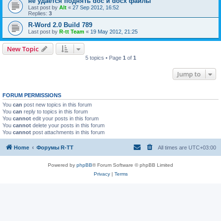
не удается поднять doc и docx файлы
Last post by
Alt
«
27 Sep 2012, 16:52
Replies:
3
R-Word 2.0 Build 789
Last post by
R-tt Team
«
19 May 2012, 21:25
New Topic
5 topics • Page
1
of
1
Jump to
FORUM PERMISSIONS
You
can
post new topics in this forum
You
can
reply to topics in this forum
You
cannot
edit your posts in this forum
You
cannot
delete your posts in this forum
You
cannot
post attachments in this forum
Home
Форумы R-TT
All times are
UTC+03:00
Powered by
phpBB
® Forum Software © phpBB Limited
Privacy
|
Terms