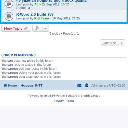
не удается поднять doc и docx файлы
Last post by
Alt
«
27 Sep 2012, 16:52
Replies:
3
R-Word 2.0 Build 789
Last post by
R-tt Team
«
19 May 2012, 21:25
New Topic
5 topics • Page
1
of
1
Jump to
FORUM PERMISSIONS
You
can
post new topics in this forum
You
can
reply to topics in this forum
You
cannot
edit your posts in this forum
You
cannot
delete your posts in this forum
You
cannot
post attachments in this forum
Home
Форумы R-TT
All times are
UTC+03:00
Powered by
phpBB
® Forum Software © phpBB Limited
Privacy
|
Terms