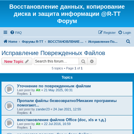
Восстановление данных, копирование
диска и защита информации @R-TT
Форум
FAQ
Register
Login
S
Home
Форумы R-TT
ВОССТАНОВЛЕНИЕ ДАННЫХ И УДАЛЕННЫХ ФАЙЛОВ
Исправление Поврежденных Файлов
e
Исправление Поврежденных Файлов
a
Search
Advanced search
New Topic
r
5 topics • Page
1
of
1
c
Topics
h
Уточнение по поврежденным файлам
Last post by
Alt
«
21 May 2025, 00:31
Replies:
1
Пропали файлы безвозвратно!Никакие программы
помогают...
Last post by
zander23
«
24 Jan 2021, 12:55
Replies:
4
восстановление файлов Office (doc, xls и т.д.)
Last post by
Alt
«
22 Jul 2016, 16:59
Replies:
1