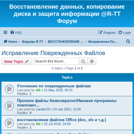
Восстановление данных, копирование
диска и защита информации @R-TT
Форум
FAQ
Register
Login
S
Home
Форумы R-TT
ВОССТАНОВЛЕНИЕ ДАННЫХ И УДАЛЕННЫХ ФАЙЛОВ
Исправление Поврежденных Файлов
e
Исправление Поврежденных Файлов
a
Search
Advanced search
New Topic
r
5 topics • Page
1
of
1
c
Topics
h
Уточнение по поврежденным файлам
Last post by
Alt
«
21 May 2025, 00:31
Replies:
1
Пропали файлы безвозвратно!Никакие программы
помогают...
Last post by
zander23
«
24 Jan 2021, 12:55
Replies:
4
восстановление файлов Office (doc, xls и т.д.)
Last post by
Alt
«
22 Jul 2016, 16:59
Replies:
1