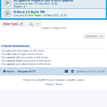
не удается поднять doc и docx файлы
Last post by
Alt
«
27 Sep 2012, 16:52
Replies:
3
R-Word 2.0 Build 789
Last post by
R-tt Team
«
19 May 2012, 21:25
New Topic
5 topics • Page
1
of
1
Jump to
FORUM PERMISSIONS
You
can
post new topics in this forum
You
can
reply to topics in this forum
You
cannot
edit your posts in this forum
You
cannot
delete your posts in this forum
You
cannot
post attachments in this forum
Home
Форумы R-TT
All times are
UTC+03:00
Powered by
phpBB
® Forum Software © phpBB Limited
Privacy
|
Terms