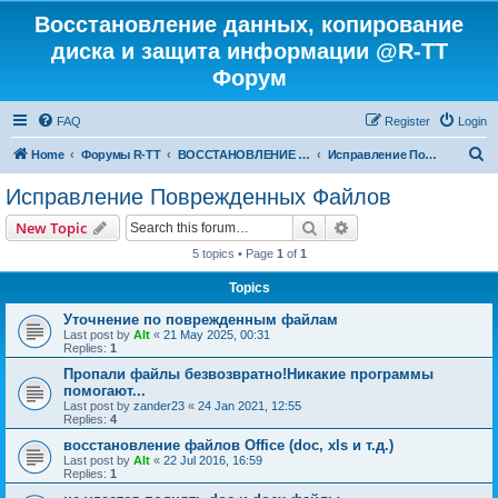
Восстановление данных, копирование
диска и защита информации @R-TT
Форум
FAQ
Register
Login
S
Home
Форумы R-TT
ВОССТАНОВЛЕНИЕ ДАННЫХ И УДАЛЕННЫХ ФАЙЛОВ
Исправление Поврежденных Файлов
e
Исправление Поврежденных Файлов
a
Search
Advanced search
New Topic
r
5 topics • Page
1
of
1
c
Topics
h
Уточнение по поврежденным файлам
Last post by
Alt
«
21 May 2025, 00:31
Replies:
1
Пропали файлы безвозвратно!Никакие программы
помогают...
Last post by
zander23
«
24 Jan 2021, 12:55
Replies:
4
восстановление файлов Office (doc, xls и т.д.)
Last post by
Alt
«
22 Jul 2016, 16:59
Replies:
1