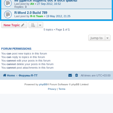
не удается поднять doc и docx файлы
Last post by
Alt
«
27 Sep 2012, 16:52
Replies:
3
R-Word 2.0 Build 789
Last post by
R-tt Team
«
19 May 2012, 21:25
New Topic
5 topics • Page
1
of
1
Jump to
FORUM PERMISSIONS
You
can
post new topics in this forum
You
can
reply to topics in this forum
You
cannot
edit your posts in this forum
You
cannot
delete your posts in this forum
You
cannot
post attachments in this forum
Home
Форумы R-TT
All times are
UTC+03:00
Powered by
phpBB
® Forum Software © phpBB Limited
Privacy
|
Terms