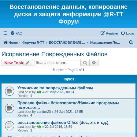
Восстановление данных, копирование
диска и защита информации @R-TT
Форум
FAQ
Register
Login
S
Home
Форумы R-TT
ВОССТАНОВЛЕНИЕ ДАННЫХ И УДАЛЕННЫХ ФАЙЛОВ
Исправление Поврежденных Файлов
e
Исправление Поврежденных Файлов
a
Search
Advanced search
New Topic
r
5 topics • Page
1
of
1
c
Topics
h
Уточнение по поврежденным файлам
Last post by
Alt
«
21 May 2025, 00:31
Replies:
1
Пропали файлы безвозвратно!Никакие программы
помогают...
Last post by
zander23
«
24 Jan 2021, 12:55
Replies:
4
восстановление файлов Office (doc, xls и т.д.)
Last post by
Alt
«
22 Jul 2016, 16:59
Replies:
1