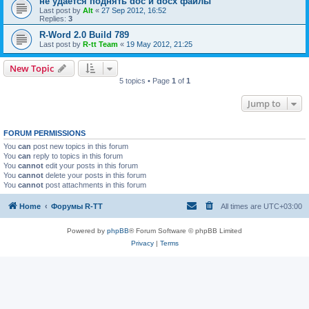
не удается поднять doc и docx файлы
Last post by
Alt
«
27 Sep 2012, 16:52
Replies:
3
R-Word 2.0 Build 789
Last post by
R-tt Team
«
19 May 2012, 21:25
New Topic
5 topics • Page
1
of
1
Jump to
FORUM PERMISSIONS
You
can
post new topics in this forum
You
can
reply to topics in this forum
You
cannot
edit your posts in this forum
You
cannot
delete your posts in this forum
You
cannot
post attachments in this forum
Home
Форумы R-TT
All times are
UTC+03:00
Powered by
phpBB
® Forum Software © phpBB Limited
Privacy
|
Terms