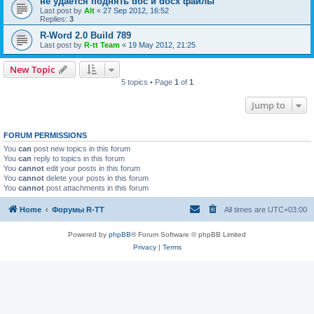
не удается поднять doc и docx файлы
Last post by
Alt
«
27 Sep 2012, 16:52
Replies:
3
R-Word 2.0 Build 789
Last post by
R-tt Team
«
19 May 2012, 21:25
New Topic
5 topics • Page
1
of
1
Jump to
FORUM PERMISSIONS
You
can
post new topics in this forum
You
can
reply to topics in this forum
You
cannot
edit your posts in this forum
You
cannot
delete your posts in this forum
You
cannot
post attachments in this forum
Home
Форумы R-TT
All times are
UTC+03:00
Powered by
phpBB
® Forum Software © phpBB Limited
Privacy
|
Terms