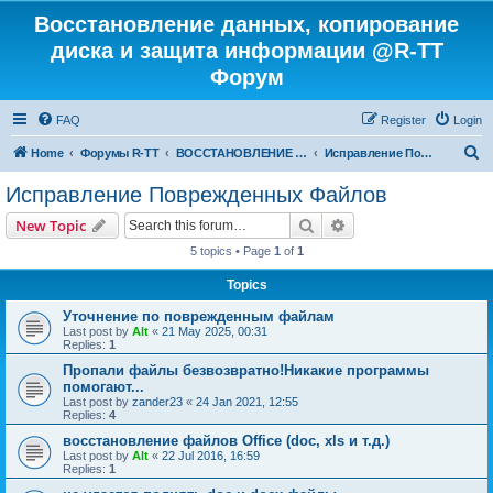
Восстановление данных, копирование
диска и защита информации @R-TT
Форум
FAQ
Register
Login
S
Home
Форумы R-TT
ВОССТАНОВЛЕНИЕ ДАННЫХ И УДАЛЕННЫХ ФАЙЛОВ
Исправление Поврежденных Файлов
e
Исправление Поврежденных Файлов
a
Search
Advanced search
New Topic
r
5 topics • Page
1
of
1
c
Topics
h
Уточнение по поврежденным файлам
Last post by
Alt
«
21 May 2025, 00:31
Replies:
1
Пропали файлы безвозвратно!Никакие программы
помогают...
Last post by
zander23
«
24 Jan 2021, 12:55
Replies:
4
восстановление файлов Office (doc, xls и т.д.)
Last post by
Alt
«
22 Jul 2016, 16:59
Replies:
1