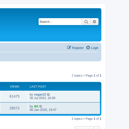
Search
Advanced search
Register
Login
2 topics • Page
1
of
1
VIEWS
LAST POST
L
by
vegan10
V
61475
a
30 Jul 2023, 16:09
s
i
t
L
by
Alt
V
28572
p
a
06 Jan 2020, 19:47
e
o
s
s
i
t
w
t
2 topics • Page
1
of
1
p
e
o
s
s