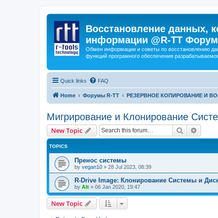
Восстановление данных, к
информации @R-TT Форум
Обмен информации и советы по восстановлению дан
функций програмного обеспечения разрабатываемог
Quick links
FAQ
Home
Форумы R-TT
РЕЗЕРВНОЕ КОПИРОВАНИЕ И В
Мигрирование и Клонирование Сист
Search
Advanc
New Topic
TOPICS
Пренос системы
by
vegan10
»
28 Jul 2023, 08:39
R-Drive Image: Клонирование Системы и Дис
by
Alt
»
06 Jan 2020, 19:47
New Topic