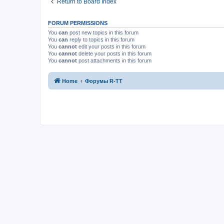
Return to Board Index
FORUM PERMISSIONS
You
can
post new topics in this forum
You
can
reply to topics in this forum
You
cannot
edit your posts in this forum
You
cannot
delete your posts in this forum
You
cannot
post attachments in this forum
Home
Форумы R-TT