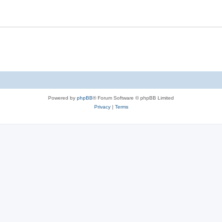
l
e
i
s
e
s
Powered by
phpBB
® Forum Software © phpBB Limited
Privacy
|
Terms