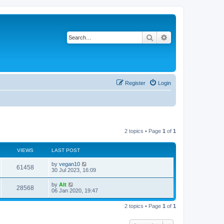
Search
Advanced search
Register
Login
2 topics • Page
1
of
1
VIEWS
LAST POST
L
by
vegan10
V
61458
a
30 Jul 2023, 16:09
s
i
t
L
by
Alt
V
28568
p
a
06 Jan 2020, 19:47
e
o
s
s
i
t
w
t
2 topics • Page
1
of
1
p
e
o
s
s