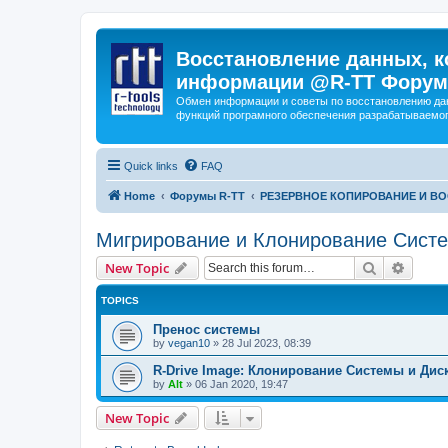
Восстановление данных, к
информации @R-TT Форум
Обмен информации и советы по восстановлению дан
функций програмного обеспечения разрабатываемог
Quick links
FAQ
Home
Форумы R-TT
РЕЗЕРВНОЕ КОПИРОВАНИЕ И В
Мигрирование и Клонирование Сист
Search
Advanc
New Topic
TOPICS
Пренос системы
by
vegan10
»
28 Jul 2023, 08:39
R-Drive Image: Клонирование Системы и Дис
by
Alt
»
06 Jan 2020, 19:47
New Topic