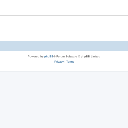
l
e
i
s
e
s
Powered by
phpBB
® Forum Software © phpBB Limited
Privacy
|
Terms