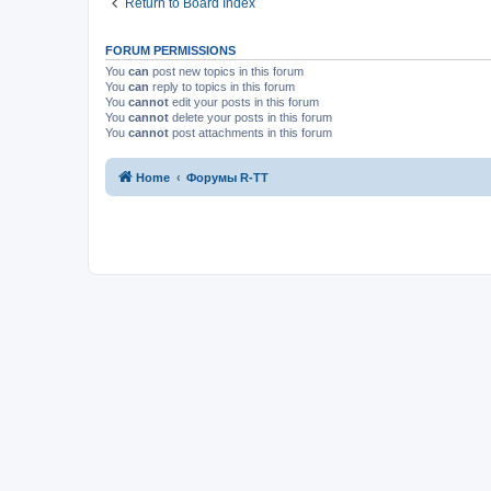
Return to Board Index
FORUM PERMISSIONS
You
can
post new topics in this forum
You
can
reply to topics in this forum
You
cannot
edit your posts in this forum
You
cannot
delete your posts in this forum
You
cannot
post attachments in this forum
Home
Форумы R-TT