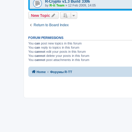
R-Crypto v1.3 Build 3306
by
R-tt Team
»
12 Feb 2009, 14:05
New Topic
Return to Board Index
FORUM PERMISSIONS
You
can
post new topics in this forum
You
can
reply to topics in this forum
You
cannot
edit your posts in this forum
You
cannot
delete your posts in this forum
You
cannot
post attachments in this forum
Home
Форумы R-TT