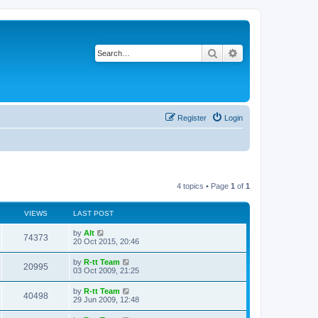
Search
Advanced search
Register
Login
4 topics • Page
1
of
1
VIEWS
LAST POST
L
by
Alt
V
74373
a
20 Oct 2015, 20:46
s
i
t
L
by
R-tt Team
V
20995
p
a
03 Oct 2009, 21:25
e
o
s
s
i
t
L
by
R-tt Team
w
t
V
40498
p
a
29 Jun 2009, 12:48
e
o
s
s
s
i
t