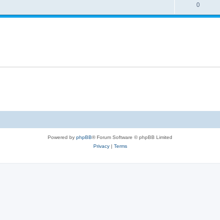
l
R
0
e
p
i
e
s
l
e
p
i
s
l
e
i
s
e
s
Powered by
phpBB
® Forum Software © phpBB Limited
Privacy
|
Terms