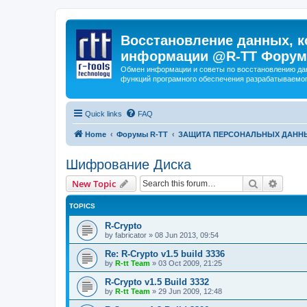
Восстановление данных, к
информации @R-TT Форум
Обмен информации и советы по восстановлению дан
функций програмного обеспечения разрабатываемог
Quick links
FAQ
Home
Форумы R-TT
ЗАЩИТА ПЕРСОНАЛЬНЫХ ДАНН
Шифрование Диска
Search
Advanc
New Topic
TOPICS
R-Crypto
by
fabricator
»
08 Jun 2013, 09:54
Re: R-Crypto v1.5 build 3336
by
R-tt Team
»
03 Oct 2009, 21:25
R-Crypto v1.5 Build 3332
by
R-tt Team
»
29 Jun 2009, 12:48