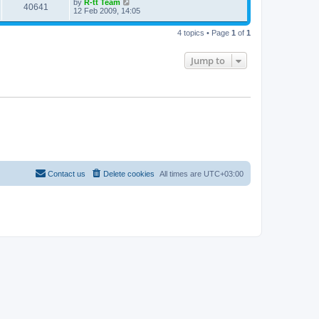
L
by
R-tt Team
w
t
V
40641
p
a
12 Feb 2009, 14:05
e
o
s
s
s
i
t
w
t
4 topics • Page
1
of
1
p
e
o
s
s
Jump to
w
t
s
Contact us
Delete cookies
All times are
UTC+03:00