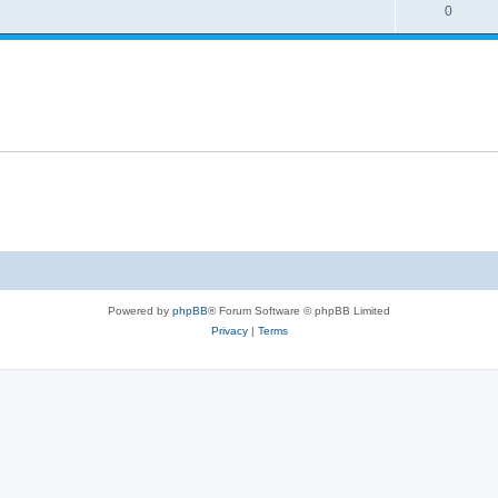
l
R
0
e
p
i
e
s
l
e
p
i
s
l
e
i
s
e
s
Powered by
phpBB
® Forum Software © phpBB Limited
Privacy
|
Terms