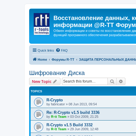
Восстановление данных, к
информации @R-TT Форум
Обмен информации и советы по восстановлению дан
функций програмного обеспечения разрабатываемог
Quick links
FAQ
Home
Форумы R-TT
ЗАЩИТА ПЕРСОНАЛЬНЫХ ДАНН
Шифрование Диска
Search
Advanc
New Topic
TOPICS
R-Crypto
by
fabricator
»
08 Jun 2013, 09:54
Re: R-Crypto v1.5 build 3336
by
R-tt Team
»
03 Oct 2009, 21:25
R-Crypto v1.5 Build 3332
by
R-tt Team
»
29 Jun 2009, 12:48