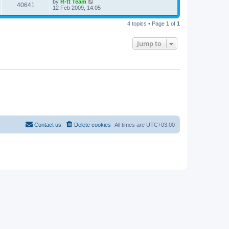
L
by
R-tt Team
w
t
V
40641
p
a
12 Feb 2009, 14:05
e
o
s
s
s
i
t
w
t
4 topics • Page
1
of
1
p
e
o
s
s
Jump to
w
t
s
Contact us
Delete cookies
All times are
UTC+03:00