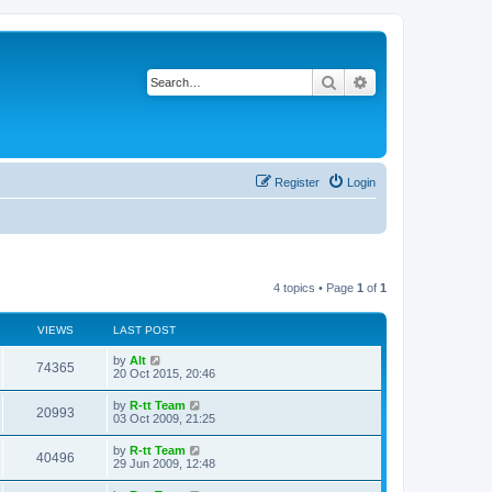
Search
Advanced search
Register
Login
4 topics • Page
1
of
1
VIEWS
LAST POST
L
by
Alt
V
74365
a
20 Oct 2015, 20:46
s
i
t
L
by
R-tt Team
V
20993
p
a
03 Oct 2009, 21:25
e
o
s
s
i
t
L
by
R-tt Team
w
t
V
40496
p
a
29 Jun 2009, 12:48
e
o
s
s
s
i
t