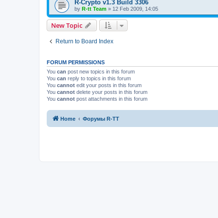
R-Crypto v1.3 Build 3306
by
R-tt Team
»
12 Feb 2009, 14:05
New Topic
Return to Board Index
FORUM PERMISSIONS
You
can
post new topics in this forum
You
can
reply to topics in this forum
You
cannot
edit your posts in this forum
You
cannot
delete your posts in this forum
You
cannot
post attachments in this forum
Home
Форумы R-TT