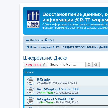
Восстановление данных, к
информации @R-TT Форум
Обмен информации и советы по восстановлению дан
функций програмного обеспечения разрабатываемог
Quick links
FAQ
Home
Форумы R-TT
ЗАЩИТА ПЕРСОНАЛЬНЫХ ДАНН
Шифрование Диска
Search
Advanc
New Topic
TOPICS
R-Crypto
by
fabricator
»
08 Jun 2013, 09:54
Re: R-Crypto v1.5 build 3336
by
R-tt Team
»
03 Oct 2009, 21:25
R-Crypto v1.5 Build 3332
by
R-tt Team
»
29 Jun 2009, 12:48