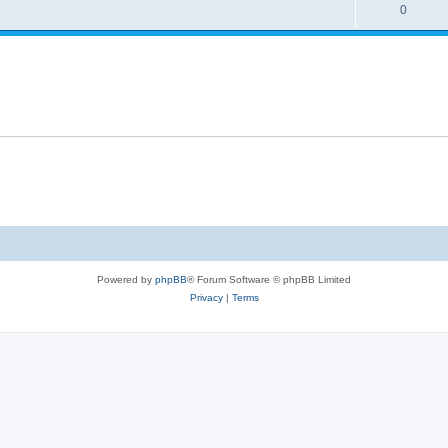
l
R
0
e
p
i
e
s
l
e
p
i
s
l
e
i
s
e
s
Powered by
phpBB
® Forum Software © phpBB Limited
Privacy
|
Terms