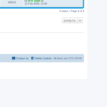
L
by
R-tt Team
w
t
V
40641
p
a
12 Feb 2009, 14:05
e
o
s
s
s
i
t
w
t
4 topics • Page
1
of
1
p
e
o
s
s
Jump to
w
t
s
Contact us
Delete cookies
All times are
UTC+03:00