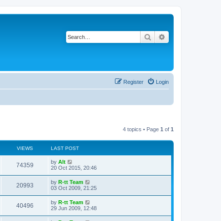
Search
Advanced search
Register
Login
4 topics • Page
1
of
1
VIEWS
LAST POST
L
by
Alt
V
74359
a
20 Oct 2015, 20:46
s
i
t
L
by
R-tt Team
V
20993
p
a
03 Oct 2009, 21:25
e
o
s
s
i
t
L
by
R-tt Team
w
t
V
40496
p
a
29 Jun 2009, 12:48
e
o
s
s
s
i
t