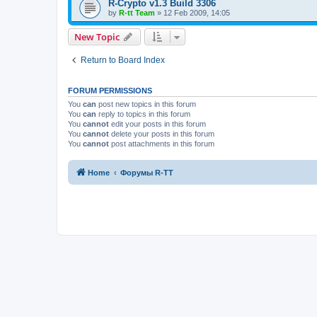
R-Crypto v1.3 Build 3306
by
R-tt Team
»
12 Feb 2009, 14:05
New Topic
Return to Board Index
FORUM PERMISSIONS
You
can
post new topics in this forum
You
can
reply to topics in this forum
You
cannot
edit your posts in this forum
You
cannot
delete your posts in this forum
You
cannot
post attachments in this forum
Home
Форумы R-TT