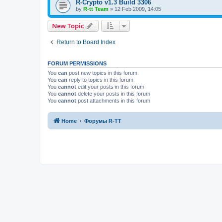
R-Crypto v1.3 Build 3306
by
R-tt Team
»
12 Feb 2009, 14:05
New Topic
Return to Board Index
FORUM PERMISSIONS
You
can
post new topics in this forum
You
can
reply to topics in this forum
You
cannot
edit your posts in this forum
You
cannot
delete your posts in this forum
You
cannot
post attachments in this forum
Home
Форумы R-TT