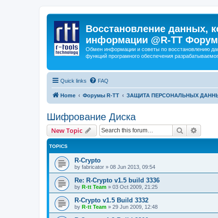
Восстановление данных, к
информации @R-TT Форум
Обмен информации и советы по восстановлению дан
функций програмного обеспечения разрабатываемог
Quick links
FAQ
Home
Форумы R-TT
ЗАЩИТА ПЕРСОНАЛЬНЫХ ДАНН
Шифрование Диска
Search
Advanc
New Topic
TOPICS
R-Crypto
by
fabricator
»
08 Jun 2013, 09:54
Re: R-Crypto v1.5 build 3336
by
R-tt Team
»
03 Oct 2009, 21:25
R-Crypto v1.5 Build 3332
by
R-tt Team
»
29 Jun 2009, 12:48