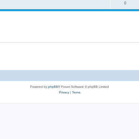
l
R
0
e
p
i
e
s
l
e
p
i
s
l
e
i
s
e
s
Powered by
phpBB
® Forum Software © phpBB Limited
Privacy
|
Terms