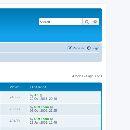
Search
Advanced search
Register
Login
4 topics • Page
1
of
1
VIEWS
LAST POST
L
by
Alt
V
74366
a
20 Oct 2015, 20:46
s
i
t
L
by
R-tt Team
V
20993
p
a
03 Oct 2009, 21:25
e
o
s
s
i
t
L
by
R-tt Team
w
t
V
40498
p
a
29 Jun 2009, 12:48
e
o
s
s
s
i
t