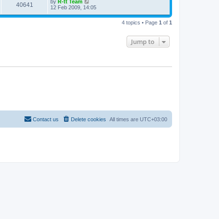
L
by
R-tt Team
w
t
V
40641
p
a
12 Feb 2009, 14:05
e
o
s
s
s
i
t
w
t
4 topics • Page
1
of
1
p
e
o
s
s
Jump to
w
t
s
Contact us
Delete cookies
All times are
UTC+03:00