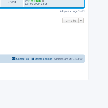
L
by
R-tt Team
w
t
V
40631
p
a
12 Feb 2009, 14:05
e
o
s
s
s
i
t
w
t
4 topics • Page
1
of
1
p
e
o
s
s
Jump to
w
t
s
Contact us
Delete cookies
All times are
UTC+03:00