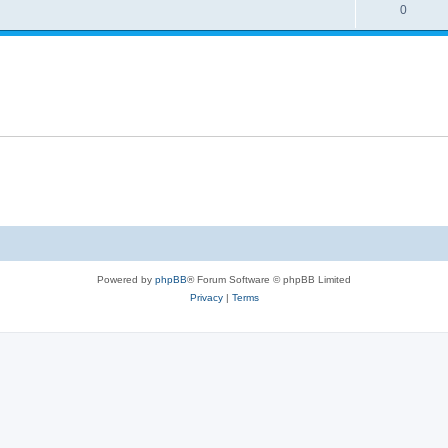
l
R
0
e
p
i
e
s
l
e
p
i
s
l
e
i
s
e
s
Powered by
phpBB
® Forum Software © phpBB Limited
Privacy
|
Terms