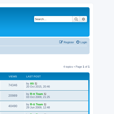
Search
Advanced search
Register
Login
4 topics • Page
1
of
1
VIEWS
LAST POST
L
by
Alt
V
74346
a
20 Oct 2015, 20:46
s
i
t
L
by
R-tt Team
V
20989
p
a
03 Oct 2009, 21:25
e
o
s
s
i
t
L
by
R-tt Team
w
t
V
40490
p
a
29 Jun 2009, 12:48
e
o
s
s
s
i
t