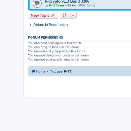
R-Crypto v1.3 Build 3306
by
R-tt Team
»
12 Feb 2009, 14:05
New Topic
Return to Board Index
FORUM PERMISSIONS
You
can
post new topics in this forum
You
can
reply to topics in this forum
You
cannot
edit your posts in this forum
You
cannot
delete your posts in this forum
You
cannot
post attachments in this forum
Home
Форумы R-TT