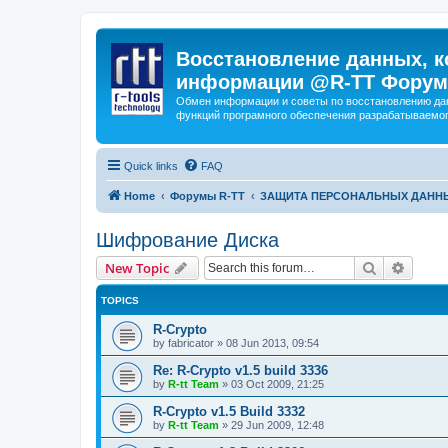
Восстановление данных, к
информации @R-TT Форум
Обмен информации и советы по восстановлению дан
функций програмного обеспечения разрабатываемог
Quick links
FAQ
Home
Форумы R-TT
ЗАЩИТА ПЕРСОНАЛЬНЫХ ДАНН
Шифрование Диска
Search
Advanc
New Topic
TOPICS
R-Crypto
by
fabricator
»
08 Jun 2013, 09:54
Re: R-Crypto v1.5 build 3336
by
R-tt Team
»
03 Oct 2009, 21:25
R-Crypto v1.5 Build 3332
by
R-tt Team
»
29 Jun 2009, 12:48