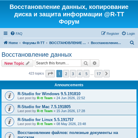
Восстановление данных, копирование
диска и защита информации @R-TT
Форум
FAQ
Register
Login
S
Home
Форумы R-TT
ВОССТАНОВЛЕНИЕ ДАННЫХ И УДАЛЕННЫХ ФАЙЛОВ
Восстановление данных
e
Восстановление данных
a
Search
Advanced search
New Topic
r
c
Page
1
of
17
1
2
3
4
5
17
Next
423 topics
…
h
Announcements
R-Studio for Windows 9.5.191810
Last post by
R-tt Team
«
24 Jun 2026, 22:52
R-Studio for Mac 7.5.191805
Last post by
R-tt Team
«
15 Jun 2026, 17:28
R-Studio for Linux 5.5.191757
Last post by
R-tt Team
«
08 May 2026, 23:48
Восстановление файлов: полезные документы на
русском