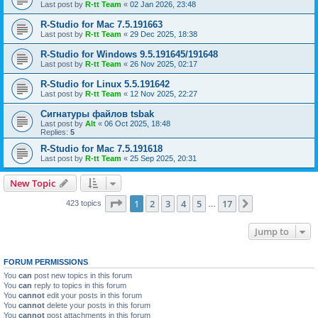
Last post by
R-tt Team
«
02 Jan 2026, 23:48
R-Studio for Mac 7.5.191663
Last post by
R-tt Team
«
29 Dec 2025, 18:38
R-Studio for Windows 9.5.191645/191648
Last post by
R-tt Team
«
26 Nov 2025, 02:17
R-Studio for Linux 5.5.191642
Last post by
R-tt Team
«
12 Nov 2025, 22:27
Сигнатуры файлов tsbak
Last post by
Alt
«
06 Oct 2025, 18:48
Replies:
5
R-Studio for Mac 7.5.191618
Last post by
R-tt Team
«
25 Sep 2025, 20:31
New Topic
Page
1
of
17
1
2
3
4
5
17
Next
423 topics
…
Jump to
FORUM PERMISSIONS
You
can
post new topics in this forum
You
can
reply to topics in this forum
You
cannot
edit your posts in this forum
You
cannot
delete your posts in this forum
You
cannot
post attachments in this forum