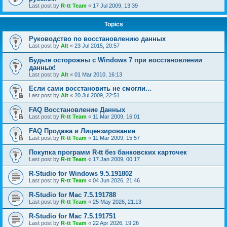
Last post by
R-tt Team
«
17 Jul 2009, 13:39
Topics
Руководство по восстановлению данных
Last post by
Alt
«
23 Jul 2015, 20:57
Будьте осторожны с Windows 7 при восстановлении
данных!
Last post by
Alt
«
01 Mar 2010, 16:13
Если сами восстановить не смогли...
Last post by
Alt
«
20 Jul 2009, 22:51
FAQ Восстановление Данных
Last post by
R-tt Team
«
11 Mar 2009, 16:01
FAQ Продажа и Лицензирование
Last post by
R-tt Team
«
11 Mar 2009, 15:57
Покупка программ R-tt без банковских карточек
Last post by
R-tt Team
«
17 Jan 2009, 00:17
R-Studio for Windows 9.5.191802
Last post by
R-tt Team
«
04 Jun 2026, 21:46
R-Studio for Mac 7.5.191788
Last post by
R-tt Team
«
25 May 2026, 21:13
R-Studio for Mac 7.5.191751
Last post by
R-tt Team
«
22 Apr 2026, 19:26