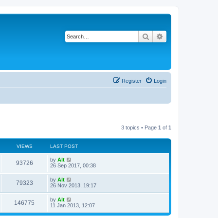
Search
Advanced search
Register
Login
3 topics • Page
1
of
1
VIEWS
LAST POST
L
by
Alt
V
93726
a
26 Sep 2017, 00:38
s
i
t
L
by
Alt
V
79323
p
a
26 Nov 2013, 19:17
e
o
s
s
i
t
L
by
Alt
w
t
V
146775
p
a
11 Jan 2013, 12:07
e
o
s
s
s
i
t