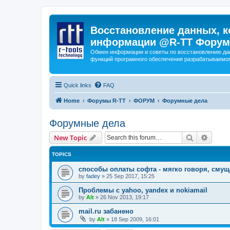
Восстановление данных, к
информации @R-TT Форум
Обмен информации и советы по восстановлению дан
функций програмного обеспечения разрабатываемог
Quick links
FAQ
Home
Форумы R-TT
ФОРУМ
Форумные дела
Форумные дела
Search
Advanc
New Topic
TOPICS
способы оплаты софта - мягко говоря, сму
by
fadey
»
25 Sep 2017, 15:25
Проблемы с yahoo, yandex и nokiamail
by
Alt
»
26 Nov 2013, 19:17
mail.ru забанено
by
Alt
»
18 Sep 2009, 16:01