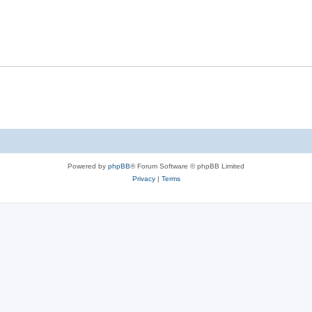
l
e
p
i
s
l
e
i
s
e
s
Powered by
phpBB
® Forum Software © phpBB Limited
Privacy
|
Terms