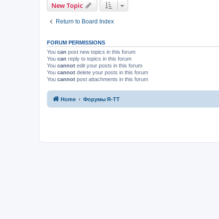
New Topic
Return to Board Index
FORUM PERMISSIONS
You
can
post new topics in this forum
You
can
reply to topics in this forum
You
cannot
edit your posts in this forum
You
cannot
delete your posts in this forum
You
cannot
post attachments in this forum
Home
Форумы R-TT