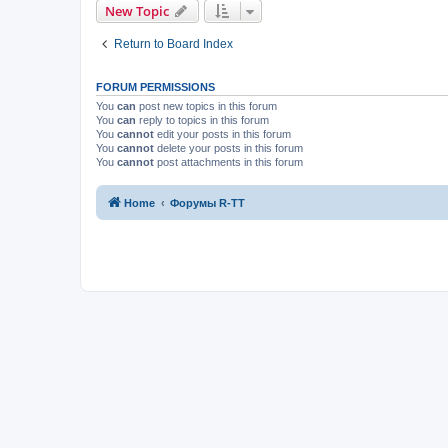
New Topic
Return to Board Index
FORUM PERMISSIONS
You
can
post new topics in this forum
You
can
reply to topics in this forum
You
cannot
edit your posts in this forum
You
cannot
delete your posts in this forum
You
cannot
post attachments in this forum
Home
Форумы R-TT