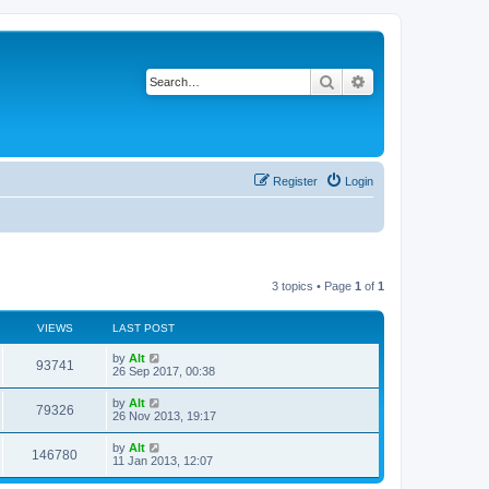
Search
Advanced search
Register
Login
3 topics • Page
1
of
1
VIEWS
LAST POST
L
by
Alt
V
93741
a
26 Sep 2017, 00:38
s
i
t
L
by
Alt
V
79326
p
a
26 Nov 2013, 19:17
e
o
s
s
i
t
L
by
Alt
w
t
V
146780
p
a
11 Jan 2013, 12:07
e
o
s
s
s
i
t