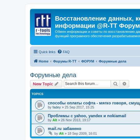
Восстановление данных, к
информации @R-TT Форум
Обмен информации и советы по восстановлению дан
функций програмного обеспечения разрабатываемог
Quick links
FAQ
Home
Форумы R-TT
ФОРУМ
Форумные дела
Форумные дела
Search
Advanc
New Topic
TOPICS
способы оплаты софта - мягко говоря, сму
by
fadey
»
25 Sep 2017, 15:25
Проблемы с yahoo, yandex и nokiamail
by
Alt
»
26 Nov 2013, 19:17
mail.ru забанено
by
Alt
»
18 Sep 2009, 16:01