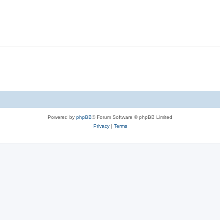
l
e
p
i
s
l
e
i
s
e
s
Powered by
phpBB
® Forum Software © phpBB Limited
Privacy
|
Terms