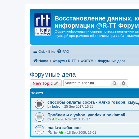
Восстановление данных, к
информации @R-TT Форум
Обмен информации и советы по восстановлению дан
функций програмного обеспечения разрабатываемог
Quick links
FAQ
Home
Форумы R-TT
ФОРУМ
Форумные дела
Форумные дела
Search
Advanc
New Topic
TOPICS
способы оплаты софта - мягко говоря, сму
by
fadey
»
25 Sep 2017, 15:25
Проблемы с yahoo, yandex и nokiamail
by
Alt
»
26 Nov 2013, 19:17
mail.ru забанено
by
Alt
»
18 Sep 2009, 16:01