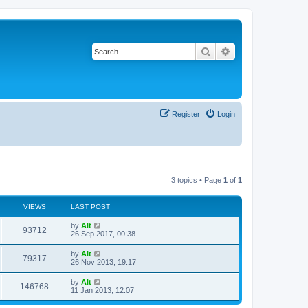
Search
Advanced search
Register
Login
3 topics • Page
1
of
1
VIEWS
LAST POST
L
by
Alt
V
93712
a
26 Sep 2017, 00:38
s
i
t
L
by
Alt
V
79317
p
a
26 Nov 2013, 19:17
e
o
s
s
i
t
L
by
Alt
w
t
V
146768
p
a
11 Jan 2013, 12:07
e
o
s
s
s
i
t