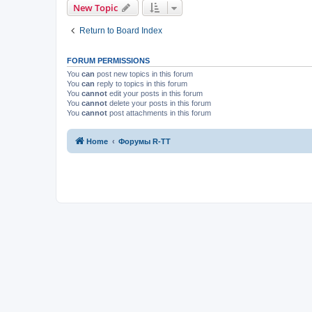
New Topic
Return to Board Index
FORUM PERMISSIONS
You
can
post new topics in this forum
You
can
reply to topics in this forum
You
cannot
edit your posts in this forum
You
cannot
delete your posts in this forum
You
cannot
post attachments in this forum
Home
Форумы R-TT