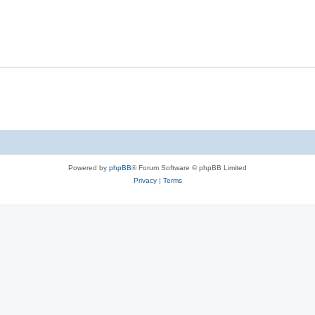
l
e
p
i
s
l
e
i
s
e
s
Powered by
phpBB
® Forum Software © phpBB Limited
Privacy
|
Terms