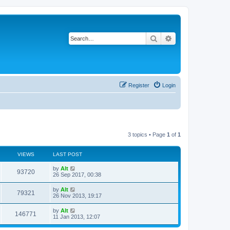
Search
Advanced search
Register
Login
3 topics • Page
1
of
1
VIEWS
LAST POST
L
by
Alt
V
93720
a
26 Sep 2017, 00:38
s
i
t
L
by
Alt
V
79321
p
a
26 Nov 2013, 19:17
e
o
s
s
i
t
L
by
Alt
w
t
V
146771
p
a
11 Jan 2013, 12:07
e
o
s
s
s
i
t