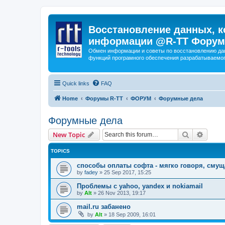
Восстановление данных, к
информации @R-TT Форум
Обмен информации и советы по восстановлению дан
функций програмного обеспечения разрабатываемог
Quick links
FAQ
Home
Форумы R-TT
ФОРУМ
Форумные дела
Форумные дела
Search
Advanc
New Topic
TOPICS
способы оплаты софта - мягко говоря, сму
by
fadey
»
25 Sep 2017, 15:25
Проблемы с yahoo, yandex и nokiamail
by
Alt
»
26 Nov 2013, 19:17
mail.ru забанено
by
Alt
»
18 Sep 2009, 16:01