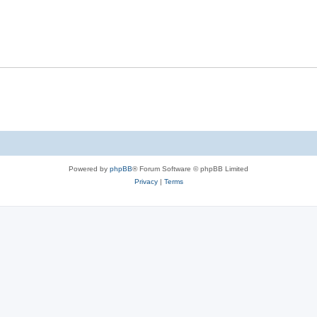
l
e
p
i
s
l
e
i
s
e
s
Powered by
phpBB
® Forum Software © phpBB Limited
Privacy
|
Terms