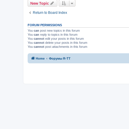
New Topic
Return to Board Index
FORUM PERMISSIONS
You
can
post new topics in this forum
You
can
reply to topics in this forum
You
cannot
edit your posts in this forum
You
cannot
delete your posts in this forum
You
cannot
post attachments in this forum
Home
Форумы R-TT