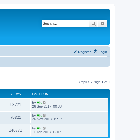
Search
Advanced search
Register
Login
3 topics • Page
1
of
1
VIEWS
LAST POST
L
by
Alt
V
93721
a
26 Sep 2017, 00:38
s
i
t
L
by
Alt
V
79321
p
a
26 Nov 2013, 19:17
e
o
s
s
i
t
L
by
Alt
w
t
V
146771
p
a
11 Jan 2013, 12:07
e
o
s
s
s
i
t