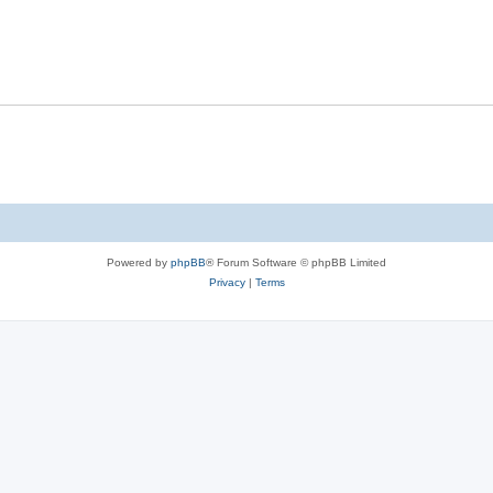
l
e
p
i
s
l
e
i
s
e
s
Powered by
phpBB
® Forum Software © phpBB Limited
Privacy
|
Terms