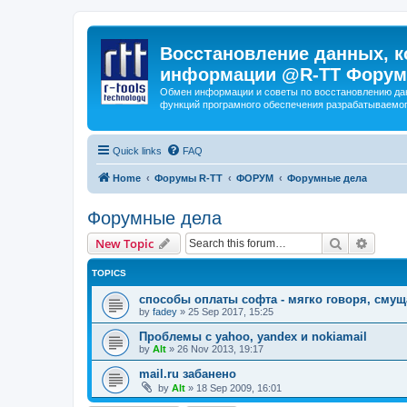
Восстановление данных, к
информации @R-TT Форум
Обмен информации и советы по восстановлению дан
функций програмного обеспечения разрабатываемог
Quick links
FAQ
Home
Форумы R-TT
ФОРУМ
Форумные дела
Форумные дела
Search
Advanc
New Topic
TOPICS
способы оплаты софта - мягко говоря, сму
by
fadey
»
25 Sep 2017, 15:25
Проблемы с yahoo, yandex и nokiamail
by
Alt
»
26 Nov 2013, 19:17
mail.ru забанено
by
Alt
»
18 Sep 2009, 16:01