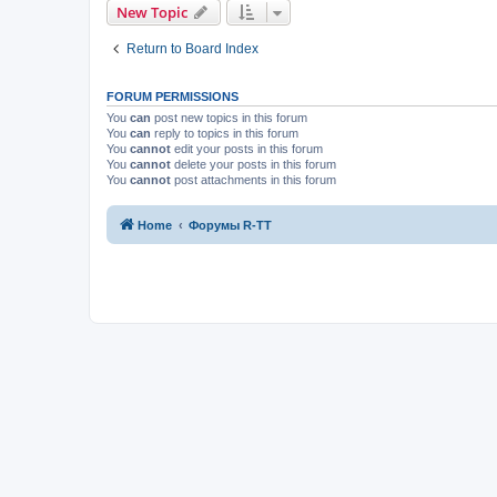
New Topic
Return to Board Index
FORUM PERMISSIONS
You
can
post new topics in this forum
You
can
reply to topics in this forum
You
cannot
edit your posts in this forum
You
cannot
delete your posts in this forum
You
cannot
post attachments in this forum
Home
Форумы R-TT