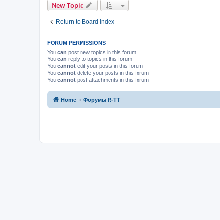
New Topic
Return to Board Index
FORUM PERMISSIONS
You
can
post new topics in this forum
You
can
reply to topics in this forum
You
cannot
edit your posts in this forum
You
cannot
delete your posts in this forum
You
cannot
post attachments in this forum
Home
Форумы R-TT