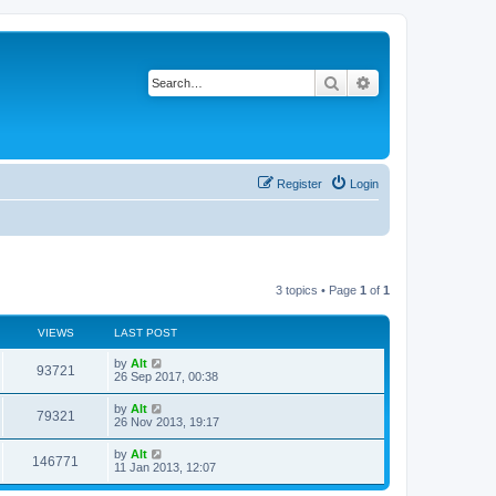
Search
Advanced search
Register
Login
3 topics • Page
1
of
1
VIEWS
LAST POST
L
by
Alt
V
93721
a
26 Sep 2017, 00:38
s
i
t
L
by
Alt
V
79321
p
a
26 Nov 2013, 19:17
e
o
s
s
i
t
L
by
Alt
w
t
V
146771
p
a
11 Jan 2013, 12:07
e
o
s
s
s
i
t