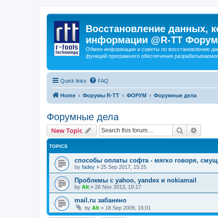
Восстановление данных, к
информации @R-TT Форум
Обмен информации и советы по восстановлению дан
функций програмного обеспечения разрабатываемог
Quick links
FAQ
Home
Форумы R-TT
ФОРУМ
Форумные дела
Форумные дела
Search
Advanc
New Topic
TOPICS
способы оплаты софта - мягко говоря, сму
by
fadey
»
25 Sep 2017, 15:25
Проблемы с yahoo, yandex и nokiamail
by
Alt
»
26 Nov 2013, 19:17
mail.ru забанено
by
Alt
»
18 Sep 2009, 16:01