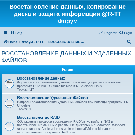
Восстановление данных, копирование
диска и защита информации @R-TT
Форум
FAQ
Register
Login
S
Home
Форумы R-TT
ВОССТАНОВЛЕНИЕ ДАННЫХ И УДАЛЕННЫХ ФАЙЛОВ
e
ВОССТАНОВЛЕНИЕ ДАННЫХ И УДАЛЕННЫХ
a
ФАЙЛОВ
r
Forum
c
Восстановление данных
h
Форум по восстановлению данных при помощи профессиональных
программ R-Studio, R-Studio for Mac и R-Studio for Linux
Topics:
427
Восстановление Удаленных Файлов
Вопросы восстановления удаленных файлов при помощи программы R-
Undelete
Topics:
56
Восстановление RAID
Обсуждение процесса воссоздания RAID'ов, устройств NAS и
восстановления данных с различных дисковых менеджеров: Windows
storage spaces, Apple volumes и Linux Logical Volume Manager с
использованием программы R-Studio.