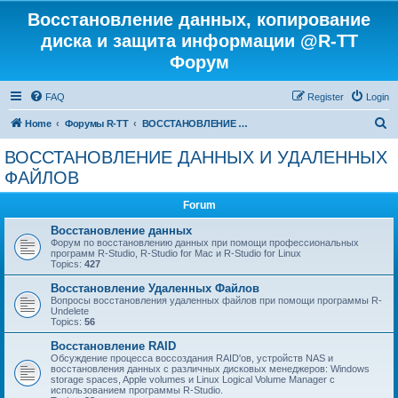
Восстановление данных, копирование
диска и защита информации @R-TT
Форум
FAQ
Register
Login
S
Home
Форумы R-TT
ВОССТАНОВЛЕНИЕ ДАННЫХ И УДАЛЕННЫХ ФАЙЛОВ
e
ВОССТАНОВЛЕНИЕ ДАННЫХ И УДАЛЕННЫХ
a
ФАЙЛОВ
r
Forum
c
Восстановление данных
h
Форум по восстановлению данных при помощи профессиональных
программ R-Studio, R-Studio for Mac и R-Studio for Linux
Topics:
427
Восстановление Удаленных Файлов
Вопросы восстановления удаленных файлов при помощи программы R-
Undelete
Topics:
56
Восстановление RAID
Обсуждение процесса воссоздания RAID'ов, устройств NAS и
восстановления данных с различных дисковых менеджеров: Windows
storage spaces, Apple volumes и Linux Logical Volume Manager с
использованием программы R-Studio.