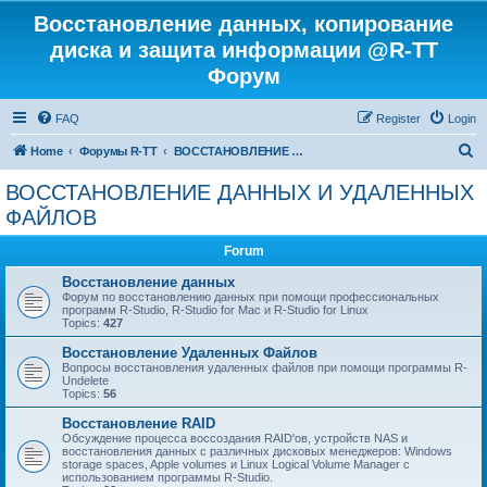
Восстановление данных, копирование
диска и защита информации @R-TT
Форум
FAQ
Register
Login
S
Home
Форумы R-TT
ВОССТАНОВЛЕНИЕ ДАННЫХ И УДАЛЕННЫХ ФАЙЛОВ
e
ВОССТАНОВЛЕНИЕ ДАННЫХ И УДАЛЕННЫХ
a
ФАЙЛОВ
r
Forum
c
Восстановление данных
h
Форум по восстановлению данных при помощи профессиональных
программ R-Studio, R-Studio for Mac и R-Studio for Linux
Topics:
427
Восстановление Удаленных Файлов
Вопросы восстановления удаленных файлов при помощи программы R-
Undelete
Topics:
56
Восстановление RAID
Обсуждение процесса воссоздания RAID'ов, устройств NAS и
восстановления данных с различных дисковых менеджеров: Windows
storage spaces, Apple volumes и Linux Logical Volume Manager с
использованием программы R-Studio.