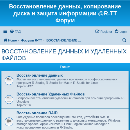
Восстановление данных, копирование
диска и защита информации @R-TT
Форум
FAQ
Register
Login
S
Home
Форумы R-TT
ВОССТАНОВЛЕНИЕ ДАННЫХ И УДАЛЕННЫХ ФАЙЛОВ
e
ВОССТАНОВЛЕНИЕ ДАННЫХ И УДАЛЕННЫХ
a
ФАЙЛОВ
r
Forum
c
Восстановление данных
h
Форум по восстановлению данных при помощи профессиональных
программ R-Studio, R-Studio for Mac и R-Studio for Linux
Topics:
427
Восстановление Удаленных Файлов
Вопросы восстановления удаленных файлов при помощи программы R-
Undelete
Topics:
56
Восстановление RAID
Обсуждение процесса воссоздания RAID'ов, устройств NAS и
восстановления данных с различных дисковых менеджеров: Windows
storage spaces, Apple volumes и Linux Logical Volume Manager с
использованием программы R-Studio.