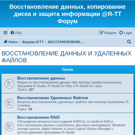
Восстановление данных, копирование
диска и защита информации @R-TT
Форум
FAQ
Register
Login
S
Home
Форумы R-TT
ВОССТАНОВЛЕНИЕ ДАННЫХ И УДАЛЕННЫХ ФАЙЛОВ
e
ВОССТАНОВЛЕНИЕ ДАННЫХ И УДАЛЕННЫХ
a
ФАЙЛОВ
r
Forum
c
Восстановление данных
h
Форум по восстановлению данных при помощи профессиональных
программ R-Studio, R-Studio for Mac и R-Studio for Linux
Topics:
427
Восстановление Удаленных Файлов
Вопросы восстановления удаленных файлов при помощи программы R-
Undelete
Topics:
56
Восстановление RAID
Обсуждение процесса воссоздания RAID'ов, устройств NAS и
восстановления данных с различных дисковых менеджеров: Windows
storage spaces, Apple volumes и Linux Logical Volume Manager с
использованием программы R-Studio.