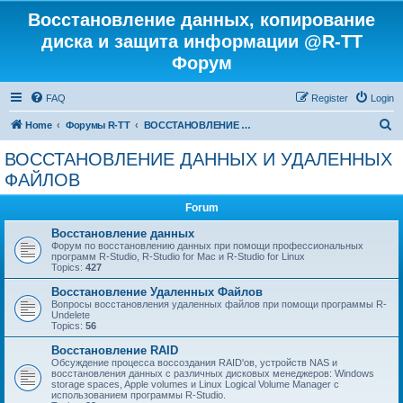
Восстановление данных, копирование
диска и защита информации @R-TT
Форум
FAQ
Register
Login
S
Home
Форумы R-TT
ВОССТАНОВЛЕНИЕ ДАННЫХ И УДАЛЕННЫХ ФАЙЛОВ
e
ВОССТАНОВЛЕНИЕ ДАННЫХ И УДАЛЕННЫХ
a
ФАЙЛОВ
r
Forum
c
Восстановление данных
h
Форум по восстановлению данных при помощи профессиональных
программ R-Studio, R-Studio for Mac и R-Studio for Linux
Topics:
427
Восстановление Удаленных Файлов
Вопросы восстановления удаленных файлов при помощи программы R-
Undelete
Topics:
56
Восстановление RAID
Обсуждение процесса воссоздания RAID'ов, устройств NAS и
восстановления данных с различных дисковых менеджеров: Windows
storage spaces, Apple volumes и Linux Logical Volume Manager с
использованием программы R-Studio.