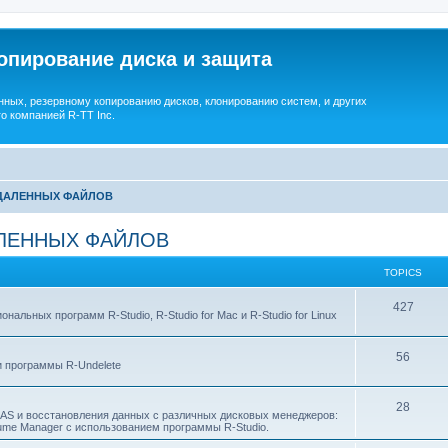
опирование диска и защита
ных, резервному копированию дисков, клонированию систем, и других
о компанией R-TT Inc.
УДАЛЕННЫХ ФАЙЛОВ
ЛЕННЫХ ФАЙЛОВ
TOPICS
T
427
льных программ R-Studio, R-Studio for Mac и R-Studio for Linux
o
T
56
p
 программы R-Undelete
o
i
T
28
p
c
NAS и восстановления данных с различных дисковых менеджеров:
Volume Manager с использованием программы R-Studio.
o
i
s