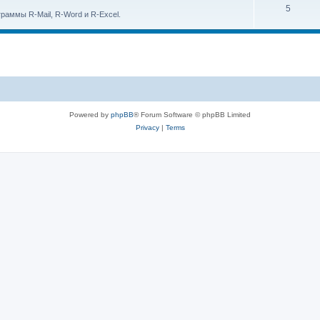
p
T
5
c
раммы R-Mail, R-Word и R-Excel.
i
o
s
c
p
s
i
c
s
Powered by
phpBB
® Forum Software © phpBB Limited
Privacy
|
Terms