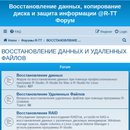
Восстановление данных, копирование
диска и защита информации @R-TT
Форум
FAQ
Register
Login
S
Home
Форумы R-TT
ВОССТАНОВЛЕНИЕ ДАННЫХ И УДАЛЕННЫХ ФАЙЛОВ
e
ВОССТАНОВЛЕНИЕ ДАННЫХ И УДАЛЕННЫХ
a
ФАЙЛОВ
r
Forum
c
Восстановление данных
h
Форум по восстановлению данных при помощи профессиональных
программ R-Studio, R-Studio for Mac и R-Studio for Linux
Topics:
427
Восстановление Удаленных Файлов
Вопросы восстановления удаленных файлов при помощи программы R-
Undelete
Topics:
56
Восстановление RAID
Обсуждение процесса воссоздания RAID'ов, устройств NAS и
восстановления данных с различных дисковых менеджеров: Windows
storage spaces, Apple volumes и Linux Logical Volume Manager с
использованием программы R-Studio.