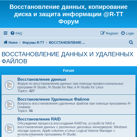
Восстановление данных, копирование
диска и защита информации @R-TT
Форум
FAQ
Register
Login
S
Home
Форумы R-TT
ВОССТАНОВЛЕНИЕ ДАННЫХ И УДАЛЕННЫХ ФАЙЛОВ
e
ВОССТАНОВЛЕНИЕ ДАННЫХ И УДАЛЕННЫХ
a
ФАЙЛОВ
r
Forum
c
Восстановление данных
h
Форум по восстановлению данных при помощи профессиональных
программ R-Studio, R-Studio for Mac и R-Studio for Linux
Topics:
427
Восстановление Удаленных Файлов
Вопросы восстановления удаленных файлов при помощи программы R-
Undelete
Topics:
56
Восстановление RAID
Обсуждение процесса воссоздания RAID'ов, устройств NAS и
восстановления данных с различных дисковых менеджеров: Windows
storage spaces, Apple volumes и Linux Logical Volume Manager с
использованием программы R-Studio.