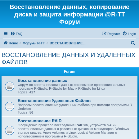
Восстановление данных, копирование
диска и защита информации @R-TT
Форум
FAQ
Register
Login
S
Home
Форумы R-TT
ВОССТАНОВЛЕНИЕ ДАННЫХ И УДАЛЕННЫХ ФАЙЛОВ
e
ВОССТАНОВЛЕНИЕ ДАННЫХ И УДАЛЕННЫХ
a
ФАЙЛОВ
r
Forum
c
Восстановление данных
h
Форум по восстановлению данных при помощи профессиональных
программ R-Studio, R-Studio for Mac и R-Studio for Linux
Topics:
427
Восстановление Удаленных Файлов
Вопросы восстановления удаленных файлов при помощи программы R-
Undelete
Topics:
56
Восстановление RAID
Обсуждение процесса воссоздания RAID'ов, устройств NAS и
восстановления данных с различных дисковых менеджеров: Windows
storage spaces, Apple volumes и Linux Logical Volume Manager с
использованием программы R-Studio.