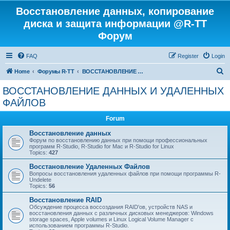
Восстановление данных, копирование
диска и защита информации @R-TT
Форум
FAQ
Register
Login
S
Home
Форумы R-TT
ВОССТАНОВЛЕНИЕ ДАННЫХ И УДАЛЕННЫХ ФАЙЛОВ
e
ВОССТАНОВЛЕНИЕ ДАННЫХ И УДАЛЕННЫХ
a
ФАЙЛОВ
r
Forum
c
Восстановление данных
h
Форум по восстановлению данных при помощи профессиональных
программ R-Studio, R-Studio for Mac и R-Studio for Linux
Topics:
427
Восстановление Удаленных Файлов
Вопросы восстановления удаленных файлов при помощи программы R-
Undelete
Topics:
56
Восстановление RAID
Обсуждение процесса воссоздания RAID'ов, устройств NAS и
восстановления данных с различных дисковых менеджеров: Windows
storage spaces, Apple volumes и Linux Logical Volume Manager с
использованием программы R-Studio.