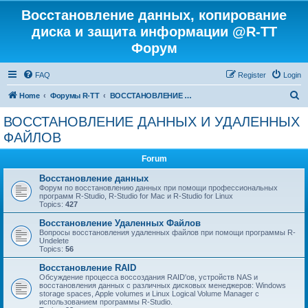
Восстановление данных, копирование
диска и защита информации @R-TT
Форум
FAQ
Register
Login
S
Home
Форумы R-TT
ВОССТАНОВЛЕНИЕ ДАННЫХ И УДАЛЕННЫХ ФАЙЛОВ
e
ВОССТАНОВЛЕНИЕ ДАННЫХ И УДАЛЕННЫХ
a
ФАЙЛОВ
r
Forum
c
Восстановление данных
h
Форум по восстановлению данных при помощи профессиональных
программ R-Studio, R-Studio for Mac и R-Studio for Linux
Topics:
427
Восстановление Удаленных Файлов
Вопросы восстановления удаленных файлов при помощи программы R-
Undelete
Topics:
56
Восстановление RAID
Обсуждение процесса воссоздания RAID'ов, устройств NAS и
восстановления данных с различных дисковых менеджеров: Windows
storage spaces, Apple volumes и Linux Logical Volume Manager с
использованием программы R-Studio.