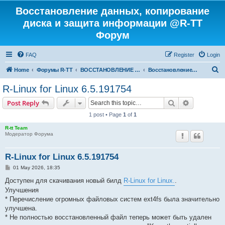
Восстановление данных, копирование
диска и защита информации @R-TT
Форум
FAQ
Register
Login
S
Home
Форумы R-TT
ВОССТАНОВЛЕНИЕ ДАННЫХ И УДАЛЕННЫХ ФАЙЛОВ
Восстановление Удаленных Файлов
e
R-Linux for Linux 6.5.191754
a
Search
Advanced s
Post Reply
r
1 post • Page
1
of
1
c
R-tt Team
h
Модератор Форума
R-Linux for Linux 6.5.191754
P
01 May 2026, 18:35
o
s
Доступен для скачивания новый билд
R-Linux for Linux.
.
t
Улучшения
* Перечисление огромных файловых систем ext4fs была значительно
улучшена.
* Не полностью восстановленный файл теперь может быть удален