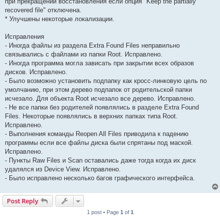
при прекращении восстановления если опция "Keep the partially
recovered file" отключена.
* Улучшены некоторые локализации.
Исправления
- Иногда файлы из раздела Extra Found Files неправильно
связывались с файлами из папки Root. Исправлено.
- Иногда программа могла зависать при закрытии всех образов
дисков. Исправлено.
- Было возможно установить подпапку как кросс-линковую цель по
умолчанию, при этом дерево подпапок от родительской папки
исчезало. Для объекта Root исчезало все дерево. Исправлено.
- Не все папки без родителей появлялись в разделе Extra Found
Files. Некоторые появлялись в верхних папках типа Root.
Исправлено.
- Выполнения команды Reopen All Files приводила к падению
программы если все файлы диска были спрятаны под маской.
Исправлено.
- Пункты Raw Files и Scan оставались даже тогда когда их диск
удалялся из Device View. Исправлено.
- Было исправлено несколько багов графического интерфейса.
Post Reply
1 post • Page
1
of
1