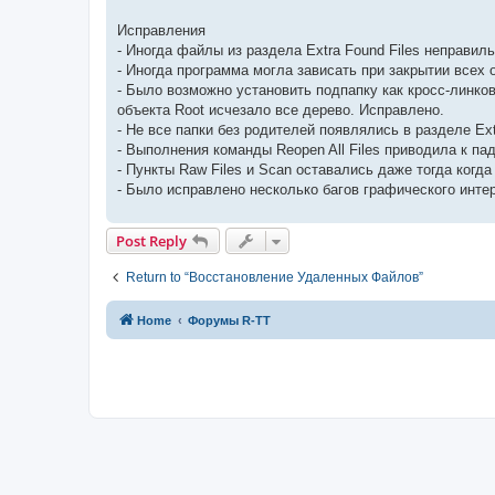
Исправления
- Иногда файлы из раздела Extra Found Files неправил
- Иногда программа могла зависать при закрытии всех 
- Было возможно установить подпапку как кросс-линко
объекта Root исчезало все дерево. Исправлено.
- Не все папки без родителей появлялись в разделе Ext
- Выполнения команды Reopen All Files приводила к п
- Пункты Raw Files и Scan оставались даже тогда когда
- Было исправлено несколько багов графического инте
Post Reply
Return to “Восстановление Удаленных Файлов”
Home
Форумы R-TT