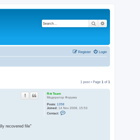
Search
Advanced search
Register
Login
1 post • Page
1
of
1
R-tt Team
Модератор Форума
Posts:
1358
Joined:
14 Nov 2008, 15:53
C
Contact:
o
n
t
 recovered file"
a
c
t
R