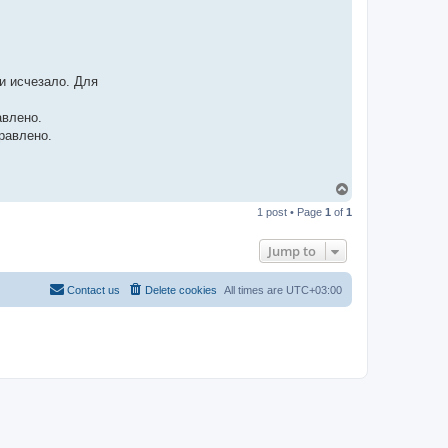
-
t
t
T
e
a
m
и исчезало. Для
авлено.
равлено.
T
o
1 post • Page
1
of
1
p
Jump to
Contact us
Delete cookies
All times are
UTC+03:00