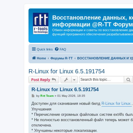
Восстановление данных, к
информации @R-TT Форум
Обмен информации и советы по восстановлению дан
функций програмного обеспечения разрабатываемог
Quick links
FAQ
Home
Форумы R-TT
ВОССТАНОВЛЕНИЕ ДАННЫХ И 
R-Linux for Linux 6.5.191754
S
Post Reply
R-Linux for Linux 6.5.191754
P
by
R-tt Team
»
01 May 2026, 18:35
o
s
Доступен для скачивания новый билд
R-Linux for Linux.
.
t
Улучшения
* Перечисление огромных файловых систем ext4fs был
* Не полностью восстановленный файл теперь может быт
отключена.
* Улучшены некоторые локализации.