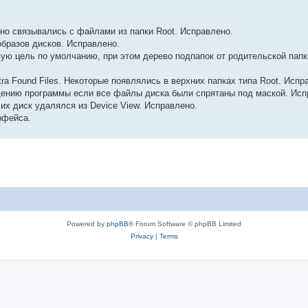
ьно связывались с файлами из папки Root. Исправлено.
образов дисков. Исправлено.
вую цель по умолчанию, при этом дерево подпапок от родительской папк
ra Found Files. Некоторые появлялись в верхних папках типа Root. Испр
адению программы если все файлы диска были спрятаны под маской. Исп
 их диск удалялся из Device View. Исправлено.
рфейса.
Powered by
phpBB
® Forum Software © phpBB Limited
Privacy
|
Terms