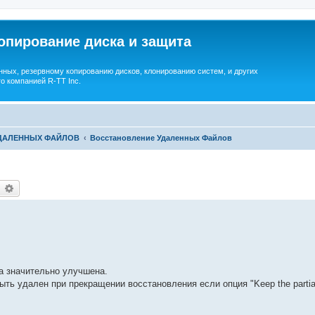
опирование диска и защита
ных, резервному копированию дисков, клонированию систем, и других
о компанией R-TT Inc.
УДАЛЕННЫХ ФАЙЛОВ
Восстановление Удаленных Файлов
earch
Advanced search
а значительно улучшена.
ь удален при прекращении восстановления если опция "Keep the partially