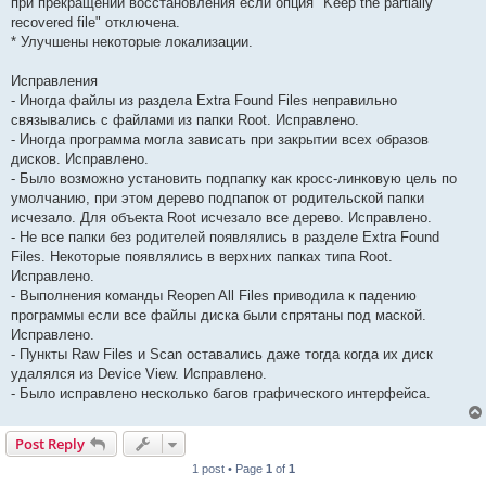
при прекращении восстановления если опция "Keep the partially
recovered file" отключена.
* Улучшены некоторые локализации.
Исправления
- Иногда файлы из раздела Extra Found Files неправильно
связывались с файлами из папки Root. Исправлено.
- Иногда программа могла зависать при закрытии всех образов
дисков. Исправлено.
- Было возможно установить подпапку как кросс-линковую цель по
умолчанию, при этом дерево подпапок от родительской папки
исчезало. Для объекта Root исчезало все дерево. Исправлено.
- Не все папки без родителей появлялись в разделе Extra Found
Files. Некоторые появлялись в верхних папках типа Root.
Исправлено.
- Выполнения команды Reopen All Files приводила к падению
программы если все файлы диска были спрятаны под маской.
Исправлено.
- Пункты Raw Files и Scan оставались даже тогда когда их диск
удалялся из Device View. Исправлено.
- Было исправлено несколько багов графического интерфейса.
Post Reply
1 post • Page
1
of
1