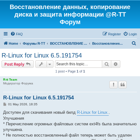
Восстановление данных, копирование
диска и защита информации @R-TT
Форум
FAQ
Register
Login
S
Home
Форумы R-TT
ВОССТАНОВЛЕНИЕ ДАННЫХ И УДАЛЕННЫХ ФАЙЛОВ
Восстановление Удаленных Файлов
e
R-Linux for Linux 6.5.191754
a
Search
Advanced s
Post Reply
r
1 post • Page
1
of
1
c
R-tt Team
h
Модератор Форума
R-Linux for Linux 6.5.191754
P
01 May 2026, 18:35
o
s
Доступен для скачивания новый билд
R-Linux for Linux.
.
t
Улучшения
* Перечисление огромных файловых систем ext4fs была значительно
улучшена.
* Не полностью восстановленный файл теперь может быть удален