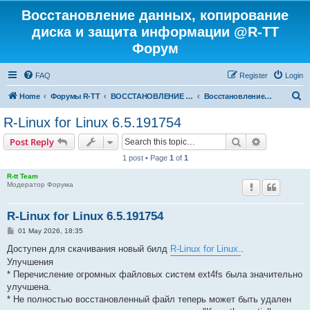
Восстановление данных, копирование
диска и защита информации @R-TT
Форум
FAQ
Register
Login
S
Home
Форумы R-TT
ВОССТАНОВЛЕНИЕ ДАННЫХ И УДАЛЕННЫХ ФАЙЛОВ
Восстановление Удаленных Файлов
e
R-Linux for Linux 6.5.191754
a
Search
Advanced s
Post Reply
r
1 post • Page
1
of
1
c
R-tt Team
h
Модератор Форума
R-Linux for Linux 6.5.191754
P
01 May 2026, 18:35
o
s
Доступен для скачивания новый билд
R-Linux for Linux.
.
t
Улучшения
* Перечисление огромных файловых систем ext4fs была значительно
улучшена.
* Не полностью восстановленный файл теперь может быть удален