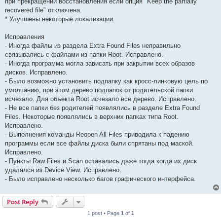
при прекращении восстановления если опция "Keep the partially
recovered file" отключена.
* Улучшены некоторые локализации.
Исправления
- Иногда файлы из раздела Extra Found Files неправильно
связывались с файлами из папки Root. Исправлено.
- Иногда программа могла зависать при закрытии всех образов
дисков. Исправлено.
- Было возможно установить подпапку как кросс-линковую цель по
умолчанию, при этом дерево подпапок от родительской папки
исчезало. Для объекта Root исчезало все дерево. Исправлено.
- Не все папки без родителей появлялись в разделе Extra Found
Files. Некоторые появлялись в верхних папках типа Root.
Исправлено.
- Выполнения команды Reopen All Files приводила к падению
программы если все файлы диска были спрятаны под маской.
Исправлено.
- Пункты Raw Files и Scan оставались даже тогда когда их диск
удалялся из Device View. Исправлено.
- Было исправлено несколько багов графического интерфейса.
Post Reply
1 post • Page
1
of
1