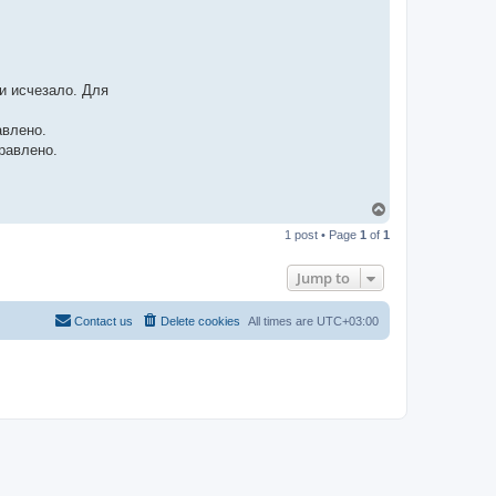
-
t
t
T
e
a
m
и исчезало. Для
авлено.
равлено.
T
o
1 post • Page
1
of
1
p
Jump to
Contact us
Delete cookies
All times are
UTC+03:00