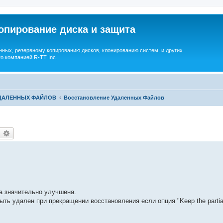
опирование диска и защита
ных, резервному копированию дисков, клонированию систем, и других
о компанией R-TT Inc.
УДАЛЕННЫХ ФАЙЛОВ
Восстановление Удаленных Файлов
earch
Advanced search
а значительно улучшена.
ь удален при прекращении восстановления если опция "Keep the partially