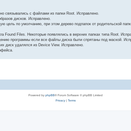
ьно связывались с файлами из папки Root. Исправлено.
образов дисков. Исправлено.
вую цель по умолчанию, при этом дерево подпапок от родительской папк
ra Found Files. Некоторые появлялись в верхних папках типа Root. Испр
адению программы если все файлы диска были спрятаны под маской. Исп
 их диск удалялся из Device View. Исправлено.
рфейса.
Powered by
phpBB
® Forum Software © phpBB Limited
Privacy
|
Terms