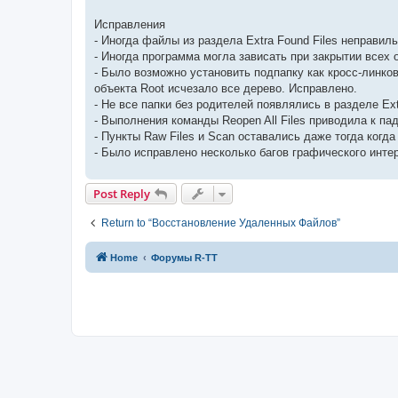
Исправления
- Иногда файлы из раздела Extra Found Files неправил
- Иногда программа могла зависать при закрытии всех 
- Было возможно установить подпапку как кросс-линко
объекта Root исчезало все дерево. Исправлено.
- Не все папки без родителей появлялись в разделе Ext
- Выполнения команды Reopen All Files приводила к п
- Пункты Raw Files и Scan оставались даже тогда когда
- Было исправлено несколько багов графического инте
Post Reply
Return to “Восстановление Удаленных Файлов”
Home
Форумы R-TT