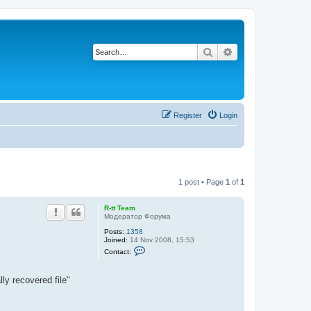
Search
Advanced search
Register
Login
1 post • Page
1
of
1
R-tt Team
Модератор Форума
Posts:
1358
Joined:
14 Nov 2008, 15:53
C
Contact:
o
n
t
 recovered file"
a
c
t
R