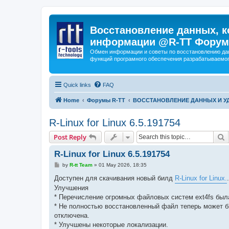
Восстановление данных, к
информации @R-TT Форум
Обмен информации и советы по восстановлению дан
функций програмного обеспечения разрабатываемог
Quick links
FAQ
Home
Форумы R-TT
ВОССТАНОВЛЕНИЕ ДАННЫХ И 
R-Linux for Linux 6.5.191754
S
Post Reply
R-Linux for Linux 6.5.191754
P
by
R-tt Team
»
01 May 2026, 18:35
o
s
Доступен для скачивания новый билд
R-Linux for Linux.
.
t
Улучшения
* Перечисление огромных файловых систем ext4fs был
* Не полностью восстановленный файл теперь может быт
отключена.
* Улучшены некоторые локализации.