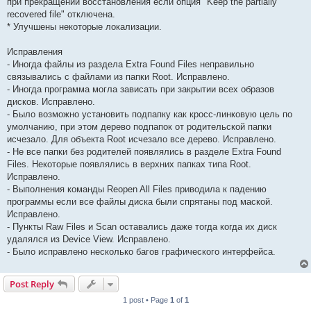
при прекращении восстановления если опция "Keep the partially
recovered file" отключена.
* Улучшены некоторые локализации.
Исправления
- Иногда файлы из раздела Extra Found Files неправильно
связывались с файлами из папки Root. Исправлено.
- Иногда программа могла зависать при закрытии всех образов
дисков. Исправлено.
- Было возможно установить подпапку как кросс-линковую цель по
умолчанию, при этом дерево подпапок от родительской папки
исчезало. Для объекта Root исчезало все дерево. Исправлено.
- Не все папки без родителей появлялись в разделе Extra Found
Files. Некоторые появлялись в верхних папках типа Root.
Исправлено.
- Выполнения команды Reopen All Files приводила к падению
программы если все файлы диска были спрятаны под маской.
Исправлено.
- Пункты Raw Files и Scan оставались даже тогда когда их диск
удалялся из Device View. Исправлено.
- Было исправлено несколько багов графического интерфейса.
Post Reply
1 post • Page
1
of
1