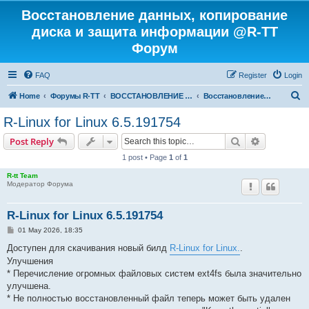
Восстановление данных, копирование
диска и защита информации @R-TT
Форум
FAQ
Register
Login
S
Home
Форумы R-TT
ВОССТАНОВЛЕНИЕ ДАННЫХ И УДАЛЕННЫХ ФАЙЛОВ
Восстановление Удаленных Файлов
e
R-Linux for Linux 6.5.191754
a
Search
Advanced s
Post Reply
r
1 post • Page
1
of
1
c
R-tt Team
h
Модератор Форума
R-Linux for Linux 6.5.191754
P
01 May 2026, 18:35
o
s
Доступен для скачивания новый билд
R-Linux for Linux.
.
t
Улучшения
* Перечисление огромных файловых систем ext4fs была значительно
улучшена.
* Не полностью восстановленный файл теперь может быть удален